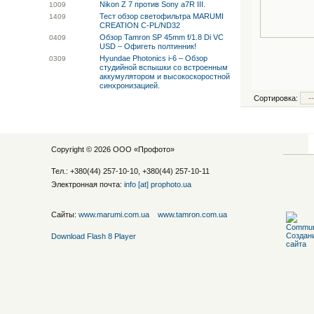
Nikon Z 7 против Sony a7R III.
10
09
Тест обзор светофильтра MARUMI
14
09
CREATION C-PL/ND32
Обзор Tamron SP 45mm f/1.8 Di VC
04
09
USD – Офигеть полтинник!
Hyundae Photonics i-6 – Обзор
03
09
студийной вспышки со встроенным
аккумулятором и высокоскоростной
синхронизацией.
Сортировка:
Copyright © 2026 ООО «
Профото
»
Тел.: +380(44) 257-10-10, +380(44) 257-10-11
Электронная почта:
info [at] prophoto.ua
Сайты:
www.marumi.com.ua
www.tamron.com.ua
Download Flash 8 Player