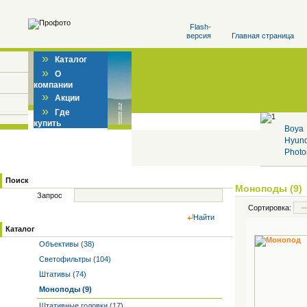
Flash-
версия
Главная страница
»
Каталог
»
О
компании
»
Акции
»
Где
купить
Boya
Hyun
Photo
Поиск
Моноподы (9)
Запрос
Сортировка:
Найти
Каталог
Объективы (38)
Светофильтры (104)
Штативы (74)
Моноподы (9)
Штативные головки (17)