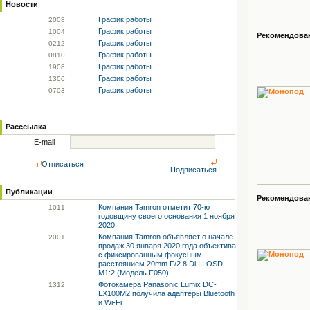
Новости
График работы
20
08
График работы
10
04
Рекомендованн
График работы
02
12
График работы
08
10
График работы
19
08
График работы
13
06
График работы
07
03
Расссылка
E-mail
Отписаться
Подписаться
Публикации
Рекомендованн
Компания Tamron отметит 70-ю
10
11
годовщину своего основания 1 ноября
2020
Компания Tamron объявляет о начале
20
01
продаж 30 января 2020 года объектива
с фиксированным фокусным
расстоянием 20mm F/2.8 Di III OSD
M1:2 (Модель F050)
Фотокамера Panasonic Lumix DC-
13
12
LX100M2 получила адаптеры Bluetooth
и Wi-Fi