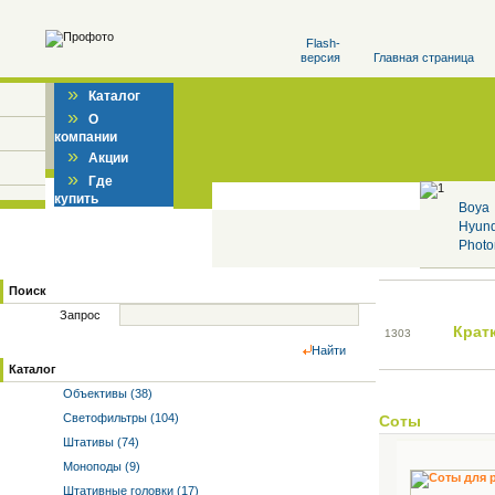
Flash-
версия
Главная страница
»
Каталог
»
О
компании
»
Акции
»
Где
купить
Boya
Hyun
Photo
Поиск
Запрос
Крат
13
03
Найти
Каталог
Объективы (38)
Светофильтры (104)
Соты
Штативы (74)
Моноподы (9)
Штативные головки (17)