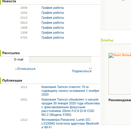
Новости
График работы
20
08
График работы
10
04
График работы
02
12
График работы
08
10
График работы
19
08
График работы
13
06
График работы
07
03
Зонты
Расссылка
E-mail
Отписаться
Подписаться
Публикации
Компания Tamron отметит 70-ю
10
11
годовщину своего основания 1 ноября
2020
Компания Tamron объявляет о начале
20
01
Рекомендованн
продаж 30 января 2020 года объектива
с фиксированным фокусным
расстоянием 20mm F/2.8 Di III OSD
M1:2 (Модель F050)
Фотокамера Panasonic Lumix DC-
13
12
LX100M2 получила адаптеры Bluetooth
и Wi-Fi