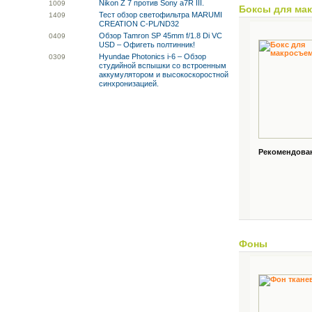
Nikon Z 7 против Sony a7R III.
10
09
Боксы для ма
Тест обзор светофильтра MARUMI
14
09
CREATION C-PL/ND32
Обзор Tamron SP 45mm f/1.8 Di VC
04
09
USD – Офигеть полтинник!
Hyundae Photonics i-6 – Обзор
03
09
студийной вспышки со встроенным
аккумулятором и высокоскоростной
синхронизацией.
Рекомендованн
Фоны