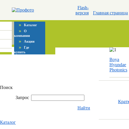
Flash-
версия
Главная страница
»
Каталог
»
О
компании
»
Акции
»
Где
купить
Boya
Hyundae
Photonics
Поиск
Запрос
Крат
Найти
Каталог