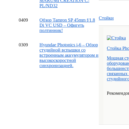
MARUMI CREATION C-
PL/ND32
Стойки
04
09
Обзор Tamron SP 45mm f/1.8
Di VC USD – Офигеть
полтинник!
03
09
Hyundae Photonics i-6 – Обзор
Стойка Pho
студийной вспышки со
встроенным аккумулятором и
Мощная ст
высокоскоростной
оборудован
синхронизацией.
большинст
связанных 
студийного
Рекомендов