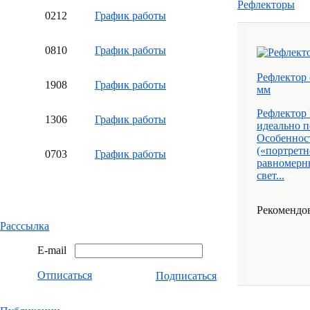
Рефлекторы
02
12
График работы
08
10
График работы
Рефлектор 
19
08
График работы
мм
Рефлектор
13
06
График работы
идеально п
Особенност
(«портретн
07
03
График работы
равномерн
свет...
Рекомендов
Расссылка
E-mail
Отписаться
Подписаться