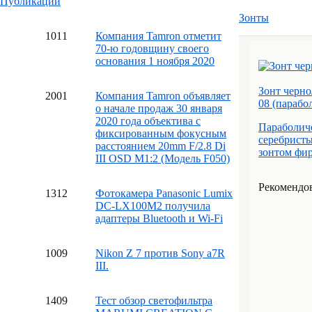
Публикации
Зонты
10
11
Компания Tamron отметит
70-ю годовщину своего
основания 1 ноября 2020
Зонт черно
20
01
Компания Tamron объявляет
08 (парабо
о начале продаж 30 января
2020 года объектива с
Параболиче
фиксированным фокусным
серебристы
расстоянием 20mm F/2.8 Di
зонтом фир
III OSD M1:2 (Модель F050)
Рекомендов
13
12
Фотокамера Panasonic Lumix
DC-LX100M2 получила
адаптеры Bluetooth и Wi-Fi
10
09
Nikon Z 7 против Sony a7R
III.
14
09
Тест обзор светофильтра