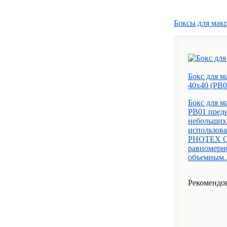
Боксы для мак
Бокс для м
40х40 (PB0
Бокс для 
PB01 пред
небольших 
использова
PHOTEX Cub
равномерн
объемным..
Рекомендов