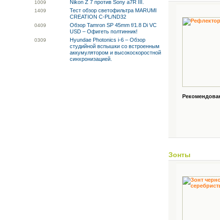
Nikon Z 7 против Sony a7R III.
10
09
Тест обзор светофильтра MARUMI
14
09
CREATION C-PL/ND32
Обзор Tamron SP 45mm f/1.8 Di VC
04
09
USD – Офигеть полтинник!
Hyundae Photonics i-6 – Обзор
03
09
студийной вспышки со встроенным
аккумулятором и высокоскоростной
синхронизацией.
Рекомендованн
Зонты