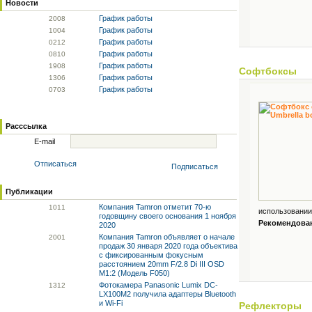
Новости
График работы
20
08
График работы
10
04
График работы
02
12
График работы
08
10
График работы
19
08
Софтбоксы
График работы
13
06
График работы
07
03
Расссылка
E-mail
Отписаться
Подписаться
Публикации
Компания Tamron отметит 70-ю
10
11
использовании
годовщину своего основания 1 ноября
Рекомендованн
2020
Компания Tamron объявляет о начале
20
01
продаж 30 января 2020 года объектива
с фиксированным фокусным
расстоянием 20mm F/2.8 Di III OSD
M1:2 (Модель F050)
Фотокамера Panasonic Lumix DC-
13
12
LX100M2 получила адаптеры Bluetooth
и Wi-Fi
Рефлекторы