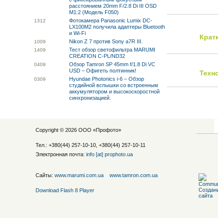
расстоянием 20mm F/2.8 Di III OSD
M1:2 (Модель F050)
Фотокамера Panasonic Lumix DC-
13
12
LX100M2 получила адаптеры Bluetooth
и Wi-Fi
Крат
Nikon Z 7 против Sony a7R III.
10
09
Тест обзор светофильтра MARUMI
14
09
CREATION C-PL/ND32
Обзор Tamron SP 45mm f/1.8 Di VC
04
09
USD – Офигеть полтинник!
Техн
Hyundae Photonics i-6 – Обзор
03
09
студийной вспышки со встроенным
аккумулятором и высокоскоростной
синхронизацией.
Copyright © 2026 ООО «
Профото
»
Тел.: +380(44) 257-10-10, +380(44) 257-10-11
Электронная почта:
info [at] prophoto.ua
Сайты:
www.marumi.com.ua
www.tamron.com.ua
Download Flash 8 Player