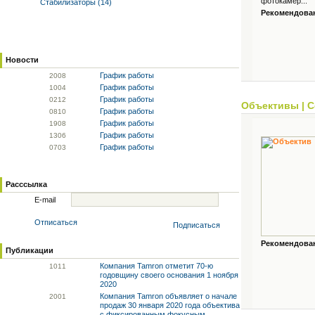
фотокамер...
Стабилизаторы (14)
Рекомендованн
Новости
График работы
20
08
График работы
10
04
График работы
02
12
Объективы
|
С
График работы
08
10
График работы
19
08
График работы
13
06
График работы
07
03
Расссылка
E-mail
Отписаться
Подписаться
Рекомендованн
Публикации
Компания Tamron отметит 70-ю
10
11
годовщину своего основания 1 ноября
2020
Компания Tamron объявляет о начале
20
01
продаж 30 января 2020 года объектива
с фиксированным фокусным