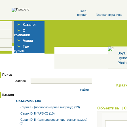
Flash-
версия
Главная страница
»
Каталог
»
О
компании
»
Акции
»
Где
купить
Boya
Hyun
Photo
Поиск
Запрос
Крат
Найти
Каталог
Объективы (38)
Серия Di (полноразмерная матрица) (23)
Объективы
|
С
Серия Di II (APS-C) (10)
Серия Di III (для цифровых системных камер)
(5)