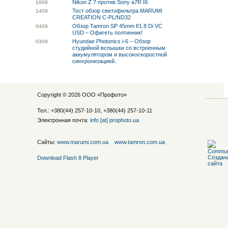
Nikon Z 7 против Sony a7R III.
10
09
Тест обзор светофильтра MARUMI
14
09
CREATION C-PL/ND32
Обзор Tamron SP 45mm f/1.8 Di VC
04
09
USD – Офигеть полтинник!
Hyundae Photonics i-6 – Обзор
03
09
студийной вспышки со встроенным
аккумулятором и высокоскоростной
синхронизацией.
Copyright © 2026 ООО «
Профото
»
Тел.: +380(44) 257-10-10, +380(44) 257-10-11
Электронная почта:
info [at] prophoto.ua
Сайты:
www.marumi.com.ua
www.tamron.com.ua
Download Flash 8 Player