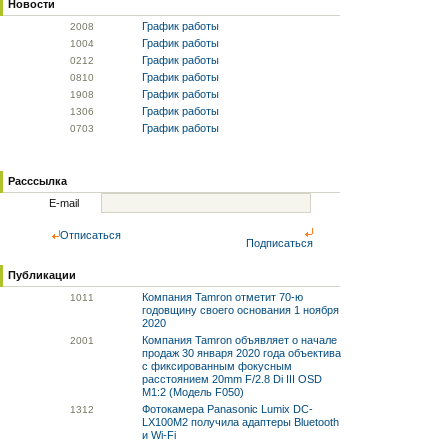
Новости
График работы
20
08
График работы
10
04
График работы
02
12
График работы
08
10
График работы
19
08
График работы
13
06
График работы
07
03
Расссылка
E-mail
Отписаться
Подписаться
Публикации
Компания Tamron отметит 70-ю
10
11
годовщину своего основания 1 ноября
2020
Компания Tamron объявляет о начале
20
01
продаж 30 января 2020 года объектива
с фиксированным фокусным
расстоянием 20mm F/2.8 Di III OSD
M1:2 (Модель F050)
Фотокамера Panasonic Lumix DC-
13
12
LX100M2 получила адаптеры Bluetooth
и Wi-Fi