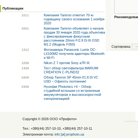
Публикации
Компания Tamron отметит 70-ю
10
11
Рекомендованн
годовщину своего основания 1 ноября
2020
Компания Tamron объявляет о начале
20
01
продаж 30 января 2020 года объектива
с фиксированным фокусным
расстоянием 20mm F/2.8 Di III OSD
M1:2 (Модель F050)
Сортировка:
Фотокамера Panasonic Lumix DC-
13
12
LX100M2 получила адаптеры Bluetooth
и Wi-Fi
Nikon Z 7 против Sony a7R III.
10
09
Тест обзор светофильтра MARUMI
14
09
CREATION C-PL/ND32
Обзор Tamron SP 45mm f/1.8 Di VC
04
09
USD – Офигеть полтинник!
Hyundae Photonics i-6 – Обзор
03
09
студийной вспышки со встроенным
аккумулятором и высокоскоростной
синхронизацией.
Copyright © 2026 ООО «
Профото
»
Тел.: +380(44) 257-10-10, +380(44) 257-10-11
Электронная почта:
info [at] prophoto.ua