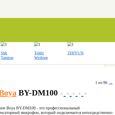
Slik
Tolifo
ZHIYUN
Tamron
Weifeng
→
1 из 96
Boya
BY-DM100
он Boya BY-DM100 - это профессиональный
енсаторный микрофон, который подключается непосредственно