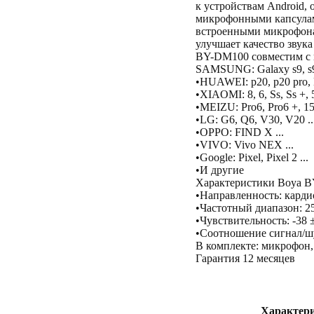
к устройствам Android
микрофонными капсулами
встроенными микрофона
улучшает качество звука 
BY-DM100 совместим с 
SAMSUNG: Galaxy s9, s9 +,
•HUAWEI: p20, p20 pro, M
•XIAOMI: 8, 6, Ss, Ss +, 5
•MEIZU: Pro6, Pro6 +, 15
•LG: G6, Q6, V30, V20 ..
•OPPO: FIND X ...
•VIVO: Vivo NEX ...
•Google: Pixel, Pixel 2 ...
•И другие
Характеристики Boya 
•Направленность: кард
•Частотный диапазон: 2
•Чувствительность: -38 ±
•Соотношение сигнал/ш
В комплекте: микрофон,
Гарантия 12 месяцев
Характер