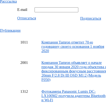
Расссылка
E-mail
Отписаться
Подписаться
Публикации
10
11
Компания Tamron отметит 70-ю
годовщину своего основания 1 ноября
2020
20
01
Компания Tamron объявляет о начале
продаж 30 января 2020 года объектива 
фиксированным фокусным расстояние
20mm F/2.8 Di III OSD M1:2 (Модель
F050)
13
12
Фотокамера Panasonic Lumix DC-
LX100M2 получила адаптеры Bluetooth
и Wi-Fi