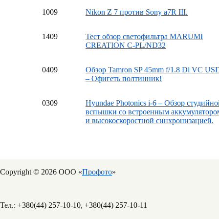
10
09
Nikon Z 7 против Sony a7R III.
14
09
Тест обзор светофильтра MARUMI
CREATION C-PL/ND32
04
09
Обзор Tamron SP 45mm f/1.8 Di VC US
– Офигеть полтинник!
03
09
Hyundae Photonics i-6 – Обзор студийно
вспышки со встроенным аккумуляторо
и высокоскоростной синхронизацией.
Copyright © 2026 ООО «
Профото
»
Тел.: +380(44) 257-10-10, +380(44) 257-10-11