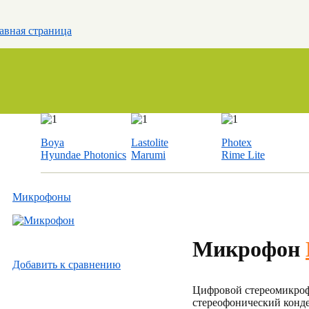
авная страница
Boya
Lastolite
Photex
Hyundae Photonics
Marumi
Rime Lite
Микрофоны
Микрофон
Добавить к cравнению
Цифровой стереомикроф
стереофонический конд