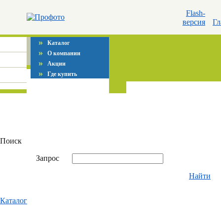
Flash-
версия
Гл
»
Каталог
»
О компании
»
Акции
»
Где купить
Поиск
Запрос
Найти
Каталог