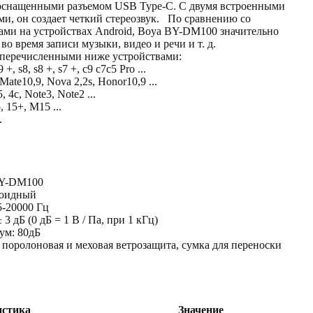
, оснащенными разъемом USB Type-C. С двумя встроенными
, он создает четкий стереозвук. По сравнению со
ми на устройствах Android, Boya BY-DM100 значительно
во время записи музыки, видео и речи и т. д.
перечисленными ниже устройствами:
 s8, s8 +, s7 +, c9 c7c5 Pro ...
ate10,9, Nova 2,2s, Honor10,9 ...
, 4c, Note3, Note2 ...
, 15+, M15 ...
.
BY-DM100
иоидный
5-20000 Гц
 3 дБ (0 дБ = 1 В / Па, при 1 кГц)
ум: 80дБ
 поролоновая и меховая ветрозащита, сумка для переноски
истика
Значение