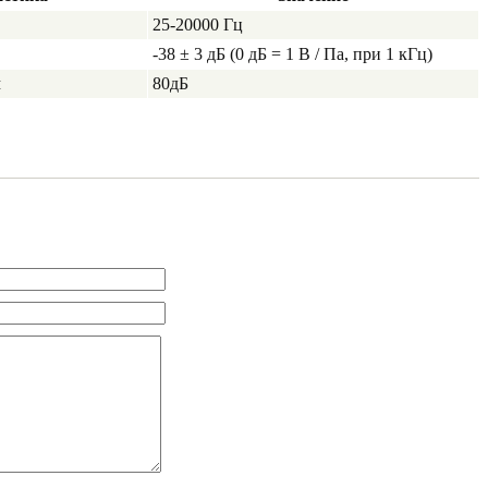
25-20000 Гц
-38 ± 3 дБ (0 дБ = 1 В / Па, при 1 кГц)
м
80дБ