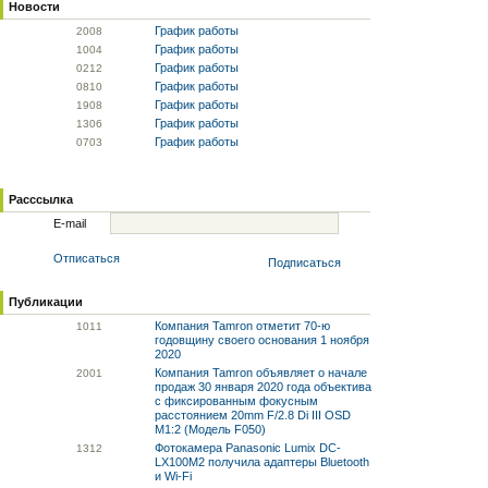
Новости
График работы
20
08
График работы
10
04
График работы
02
12
График работы
08
10
График работы
19
08
График работы
13
06
График работы
07
03
Расссылка
E-mail
Отписаться
Подписаться
Публикации
Компания Tamron отметит 70-ю
10
11
годовщину своего основания 1 ноября
2020
Компания Tamron объявляет о начале
20
01
продаж 30 января 2020 года объектива
с фиксированным фокусным
расстоянием 20mm F/2.8 Di III OSD
M1:2 (Модель F050)
Фотокамера Panasonic Lumix DC-
13
12
LX100M2 получила адаптеры Bluetooth
и Wi-Fi