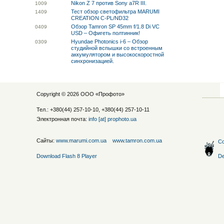
Nikon Z 7 против Sony a7R III.
10
09
Тест обзор светофильтра MARUMI
14
09
CREATION C-PL/ND32
Обзор Tamron SP 45mm f/1.8 Di VC
04
09
USD – Офигеть полтинник!
Hyundae Photonics i-6 – Обзор
03
09
студийной вспышки со встроенным
аккумулятором и высокоскоростной
синхронизацией.
Copyright © 2026 ООО «
Профото
»
Тел.: +380(44) 257-10-10, +380(44) 257-10-11
Электронная почта:
info [at] prophoto.ua
Сайты:
www.marumi.com.ua
www.tamron.com.ua
Со
Download Flash 8 Player
De