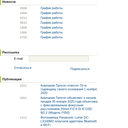
Новости
График работы
20
08
График работы
10
04
График работы
02
12
График работы
08
10
График работы
19
08
График работы
13
06
График работы
07
03
Расссылка
E-mail
Отписаться
Подписаться
Публикации
Компания Tamron отметит 70-ю
10
11
годовщину своего основания 1 ноября
2020
Компания Tamron объявляет о начале
20
01
продаж 30 января 2020 года объектива
с фиксированным фокусным
расстоянием 20mm F/2.8 Di III OSD
M1:2 (Модель F050)
Фотокамера Panasonic Lumix DC-
13
12
LX100M2 получила адаптеры Bluetooth
и Wi-Fi