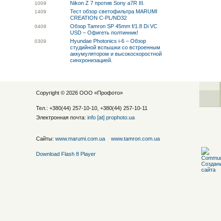
Nikon Z 7 против Sony a7R III.
10
09
Тест обзор светофильтра MARUMI
14
09
CREATION C-PL/ND32
Обзор Tamron SP 45mm f/1.8 Di VC
04
09
USD – Офигеть полтинник!
Hyundae Photonics i-6 – Обзор
03
09
студийной вспышки со встроенным
аккумулятором и высокоскоростной
синхронизацией.
Copyright © 2026 ООО «
Профото
»
Тел.: +380(44) 257-10-10, +380(44) 257-10-11
Электронная почта:
info [at] prophoto.ua
Сайты:
www.marumi.com.ua
www.tamron.com.ua
Download Flash 8 Player