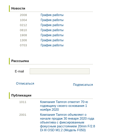
Новости
График работы
20
08
График работы
10
04
График работы
02
12
График работы
08
10
График работы
19
08
График работы
13
06
График работы
07
03
Расссылка
E-mail
Отписаться
Подписаться
Публикации
Компания Tamron отметит 70-ю
10
11
годовщину своего основания 1
ноября 2020
Компания Tamron объявляет о
20
01
начале продаж 30 января 2020 года
объектива с фиксированным
фокусным расстоянием 20mm F/2.8
Di III OSD M1:2 (Модель F050)