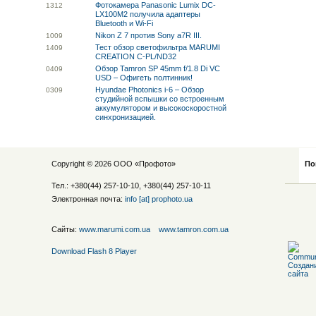
Фотокамера Panasonic Lumix DC-
13
12
LX100M2 получила адаптеры
Bluetooth и Wi-Fi
Nikon Z 7 против Sony a7R III.
10
09
Тест обзор светофильтра MARUMI
14
09
CREATION C-PL/ND32
Обзор Tamron SP 45mm f/1.8 Di VC
04
09
USD – Офигеть полтинник!
Hyundae Photonics i-6 – Обзор
03
09
студийной вспышки со встроенным
аккумулятором и высокоскоростной
синхронизацией.
Copyright © 2026 ООО «
Профото
»
По
Тел.: +380(44) 257-10-10, +380(44) 257-10-11
Электронная почта:
info [at] prophoto.ua
Сайты:
www.marumi.com.ua
www.tamron.com.ua
Download Flash 8 Player