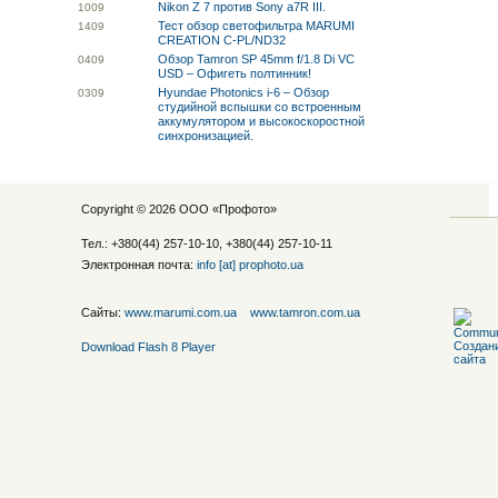
Nikon Z 7 против Sony a7R III.
10
09
Тест обзор светофильтра MARUMI
14
09
CREATION C-PL/ND32
Обзор Tamron SP 45mm f/1.8 Di VC
04
09
USD – Офигеть полтинник!
Hyundae Photonics i-6 – Обзор
03
09
студийной вспышки со встроенным
аккумулятором и высокоскоростной
синхронизацией.
Copyright © 2026 ООО «
Профото
»
Тел.: +380(44) 257-10-10, +380(44) 257-10-11
Электронная почта:
info [at] prophoto.ua
Сайты:
www.marumi.com.ua
www.tamron.com.ua
Download Flash 8 Player