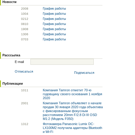
Новости
График работы
20
08
График работы
10
04
График работы
02
12
График работы
08
10
График работы
19
08
График работы
13
06
График работы
07
03
Расссылка
E-mail
Отписаться
Подписаться
Публикации
Компания Tamron отметит 70-ю
10
11
годовщину своего основания 1 ноября
2020
Компания Tamron объявляет о начале
20
01
продаж 30 января 2020 года объектива
с фиксированным фокусным
расстоянием 20mm F/2.8 Di III OSD
M1:2 (Модель F050)
Фотокамера Panasonic Lumix DC-
13
12
LX100M2 получила адаптеры Bluetooth
и Wi-Fi