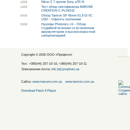
Nikon Z 7 против Sony a7R III.
10
09
Тест обзор светофильтра MARUMI
14
09
CREATION C-PL/ND32
Обзор Tamron SP 45mm f/1.8 Di VC
04
09
USD – Офигеть полтинник!
Hyundae Photonics i-6 – Обзор
03
09
студийной вспышки со встроенным
аккумулятором и высокоскоростной
синхронизацией.
Copyright © 2026 ООО «
Профото
»
Тел.: +380(44) 257-10-10, +380(44) 257-10-11
Электронная почта:
info [at] prophoto.ua
Сайты:
www.marumi.com.ua
www.tamron.com.ua
Download Flash 8 Player