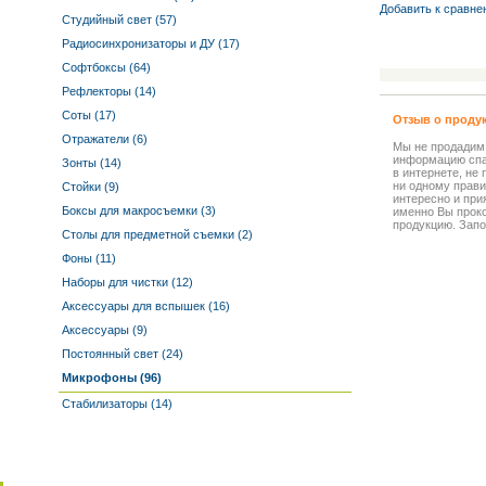
Добавить к cравне
Студийный свет (57)
Радиосинхронизаторы и ДУ (17)
Софтбоксы (64)
Рефлекторы (14)
Соты (17)
Отзыв о проду
Отражатели (6)
Мы не продадим
информацию спа
Зонты (14)
в интернете, не
ни одному прави
Стойки (9)
интересно и прия
Боксы для макросъемки (3)
именно Вы прок
продукцию. Запо
Столы для предметной съемки (2)
Фоны (11)
Наборы для чистки (12)
Аксессуары для вспышек (16)
Аксессуары (9)
Постоянный свет (24)
Микрофоны (96)
Стабилизаторы (14)