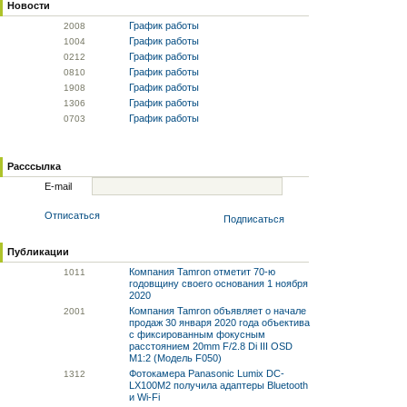
Новости
График работы
20
08
График работы
10
04
График работы
02
12
График работы
08
10
График работы
19
08
График работы
13
06
График работы
07
03
Расссылка
E-mail
Отписаться
Подписаться
Публикации
Компания Tamron отметит 70-ю
10
11
годовщину своего основания 1 ноября
2020
Компания Tamron объявляет о начале
20
01
продаж 30 января 2020 года объектива
с фиксированным фокусным
расстоянием 20mm F/2.8 Di III OSD
M1:2 (Модель F050)
Фотокамера Panasonic Lumix DC-
13
12
LX100M2 получила адаптеры Bluetooth
и Wi-Fi