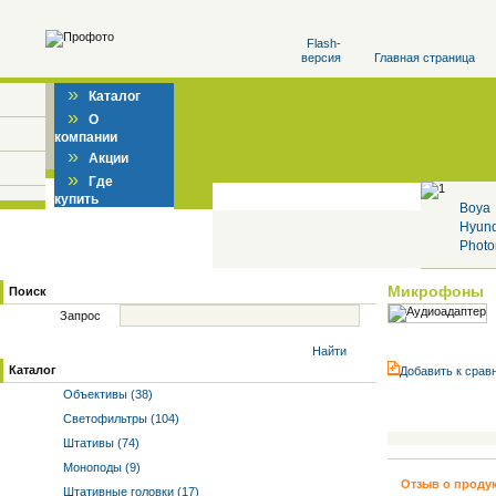
Flash-
версия
Главная страница
»
Каталог
»
О
компании
»
Акции
»
Где
купить
Boya
Hyun
Photo
Микрофоны
Поиск
Запрос
Найти
Каталог
Добавить к cрав
Объективы (38)
Светофильтры (104)
Штативы (74)
Моноподы (9)
Отзыв о проду
Штативные головки (17)