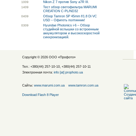
Nikon Z 7 против Sony a7R III.
10
09
Тест обзор светофильтра MARUMI
14
09
CREATION C-PL/ND32
Обзор Tamron SP 45mm f/1.8 Di VC
04
09
USD – Офигеть полтинник!
Hyundae Photonics i-6 – Обзор
03
09
студийной вспышки со встроенным
аккумулятором и высокоскоростной
синхронизацией.
Copyright © 2026 ООО «
Профото
»
Тел.: +380(44) 257-10-10, +380(44) 257-10-11
Электронная почта:
info [at] prophoto.ua
Сайты:
www.marumi.com.ua
www.tamron.com.ua
Download Flash 8 Player