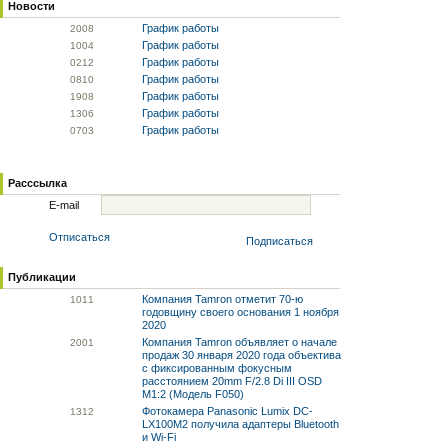
Новости
График работы
20
08
График работы
10
04
График работы
02
12
График работы
08
10
График работы
19
08
График работы
13
06
График работы
07
03
Расссылка
E-mail
Отписаться
Подписаться
Публикации
Компания Tamron отметит 70-ю
10
11
годовщину своего основания 1 ноября
2020
Компания Tamron объявляет о начале
20
01
продаж 30 января 2020 года объектива
с фиксированным фокусным
расстоянием 20mm F/2.8 Di III OSD
M1:2 (Модель F050)
Фотокамера Panasonic Lumix DC-
13
12
LX100M2 получила адаптеры Bluetooth
и Wi-Fi