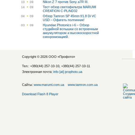
Nikon Z 7 против Sony a7R III.
10
09
Тест обзор светофильтра MARUMI
14
09
CREATION C-PL/ND32
Обзор Tamron SP 45mm f/1.8 Di VC
04
09
USD – Офигеть полтинник!
Hyundae Photonics i-6 – Обзор
03
09
студийной вспышки со встроенным
аккумулятором и высокоскоростной
синхронизацией.
Copyright © 2026 ООО «
Профото
»
Тел.: +380(44) 257-10-10, +380(44) 257-10-11
Электронная почта:
info [at] prophoto.ua
Сайты:
www.marumi.com.ua
www.tamron.com.ua
Download Flash 8 Player