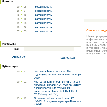
Новости
График работы
20
08
График работы
10
04
График работы
02
12
График работы
08
10
График работы
19
08
График работы
13
06
Отзыв о проду
График работы
07
03
Мы не продадим
информацию спа
в интернете, не
Расссылка
ни одному прави
интересно и прия
E-mail
именно Вы прок
продукцию. Запо
Отписаться
Подписаться
Публикации
Компания Tamron отметит 70-ю
10
11
годовщину своего основания 1 ноября
2020
Компания Tamron объявляет о начале
20
01
продаж 30 января 2020 года объектива
с фиксированным фокусным
расстоянием 20mm F/2.8 Di III OSD
M1:2 (Модель F050)
Фотокамера Panasonic Lumix DC-
13
12
LX100M2 получила адаптеры Bluetooth
и Wi-Fi