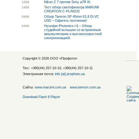
Nikon Z 7 против Sony a7R III.
10
09
Тест обзор светофильтра MARUMI
14
09
CREATION C-PL/ND32
Обзор Tamron SP 45mm f/1.8 Di VC
04
09
USD – Офигеть полтинник!
Hyundae Photonics i-6 – Обзор
03
09
студийной вспышки со встроенным
аккумулятором и высокоскоростной
синхронизацией.
Copyright © 2026 ООО «
Профото
»
Тел.: +380(44) 257-10-10, +380(44) 257-10-11
Электронная почта:
info [at] prophoto.ua
Сайты:
www.marumi.com.ua
www.tamron.com.ua
Download Flash 8 Player