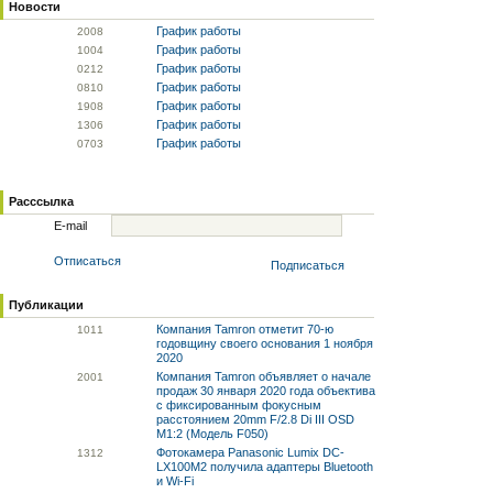
Новости
График работы
20
08
График работы
10
04
График работы
02
12
График работы
08
10
График работы
19
08
График работы
13
06
График работы
07
03
Расссылка
E-mail
Отписаться
Подписаться
Публикации
Компания Tamron отметит 70-ю
10
11
годовщину своего основания 1 ноября
2020
Компания Tamron объявляет о начале
20
01
продаж 30 января 2020 года объектива
с фиксированным фокусным
расстоянием 20mm F/2.8 Di III OSD
M1:2 (Модель F050)
Фотокамера Panasonic Lumix DC-
13
12
LX100M2 получила адаптеры Bluetooth
и Wi-Fi