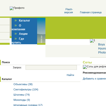
Flash-
версия
Главная страница
»
Каталог
»
О
компании
»
Акции
»
Где
купить
Boya
Hyun
Photo
Соты
Поиск
Запрос
Рекомендованная 
Найти
Добавить к cравне
Каталог
Объективы (38)
Светофильтры (104)
Штативы (74)
Моноподы (9)
Штативные головки (17)