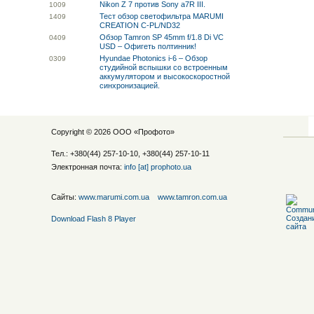
Nikon Z 7 против Sony a7R III.
10
09
Тест обзор светофильтра MARUMI
14
09
CREATION C-PL/ND32
Обзор Tamron SP 45mm f/1.8 Di VC
04
09
USD – Офигеть полтинник!
Hyundae Photonics i-6 – Обзор
03
09
студийной вспышки со встроенным
аккумулятором и высокоскоростной
синхронизацией.
Copyright © 2026 ООО «
Профото
»
Тел.: +380(44) 257-10-10, +380(44) 257-10-11
Электронная почта:
info [at] prophoto.ua
Сайты:
www.marumi.com.ua
www.tamron.com.ua
Download Flash 8 Player