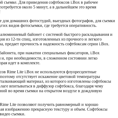
ой съемке. Для приведения софтбоксов i.Box в рабочее
потребуется около 5 минут, а в дальнейшем это время
!
ие для домашних фотостудий, выездных фотографов, для съемки
гих видов фотосъемки, где требуется оперативность.
 алюминиевый байонет с системой быстрого раскладывания и
ия из 12-ти спиц, изготовленных из прочного и легкого
, предает прочность и надежность софтбоксам серии i.Box.
байонета, при нажатии специальных фиксаторов,
i.Box
 и, при необходимости, в сложенном состоянии легко
орая идет в комплекте.
сов Rime Lite i.Box не используются флуоресцентные
 поэтому отсутствует искажение цветовой температуры
тталкивающий материал, из которого изготовлены софтбоксы
 влаге впитываться в диффузор софтбокса, благодаря чему
ений во время съемки на открытом воздухе в дождливую
Rime Lite позволяют получить равномерный и хорошо
вая изображению прекрасную текстуру и объем. Софтбоксы
 видео съемки.