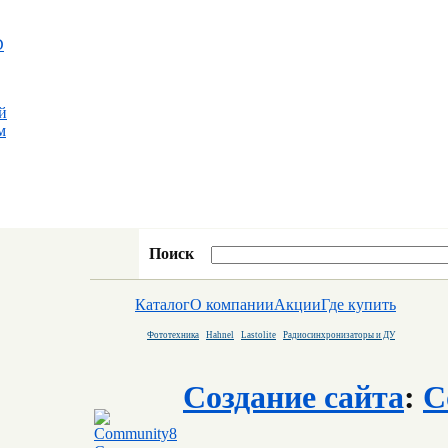
D
й
м
Поиск
Каталог
О компании
Акции
Где купить
Фототехника
Hahnel
Lastolite
Радиосинхронизаторы и ДУ
Создание сайта
:
C