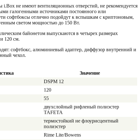
ы i.Box не имеют вентиляционных отверстий, не рекомендуется
ными галогенными источниками постоянного или
Эти софтбоксы отлично подойдут к вспышкам с криптоновым,
генным светом мощностью до 150 Вт.
ллическим байонетом выпускаются в четырех размерах
 и 120 см.
одят: софтбокс, алюминиевый адаптер, диффузор внутренний и
нный чехол.
истика
Значение
DSPM 12
120
55
двухслойный рифленый полиэстер
TAFETA
термостойкий не флоурисцентный
полиэстер
Rime Lite/Bowens