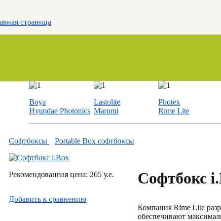
авная страница
Boya
Lastolite
Photex
Hyundae Photonics
Marumi
Rime Lite
Софтбоксы
Portable Box софтбоксы
Софтбокс i
Рекомендованная цена: 265 у.е.
Добавить к cравнению
Компания Rime Lite разр
обеспечивают максималь