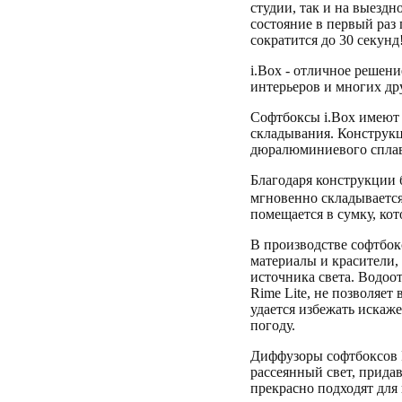
студии, так и на выездн
состояние в первый раз 
сократится до 30 секунд
i.Box - отличное решен
интерьеров и многих дру
Софтбоксы i.Box имеют
складывания. Конструкц
дюралюминиевого сплава
Благодаря конструкции 
мгновенно складывается
помещается в сумку, кот
В производстве софтбок
материалы и красители,
источника света. Водоо
Rime Lite, не позволяет
удается избежать искаж
погоду.
Диффузоры софтбоксов 
рассеянный свет, прида
прекрасно подходят для