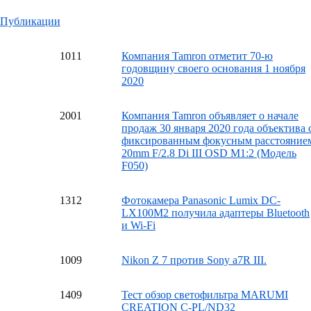
Публикации
10
11
Компания Tamron отметит 70-ю
годовщину своего основания 1 ноября
2020
20
01
Компания Tamron объявляет о начале
продаж 30 января 2020 года объектива 
фиксированным фокусным расстояние
20mm F/2.8 Di III OSD M1:2 (Модель
F050)
13
12
Фотокамера Panasonic Lumix DC-
LX100M2 получила адаптеры Bluetooth
и Wi-Fi
10
09
Nikon Z 7 против Sony a7R III.
14
09
Тест обзор светофильтра MARUMI
CREATION C-PL/ND32