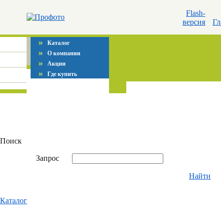
Flash-
версия
Гл
»
Каталог
»
О компании
»
Акции
»
Где купить
Поиск
Запрос
Найти
Каталог