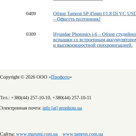
04
09
Обзор Tamron SP 45mm f/1.8 Di VC US
– Офигеть полтинник!
03
09
Hyundae Photonics i-6 – Обзор студийно
вспышки со встроенным аккумуляторо
и высокоскоростной синхронизацией.
Copyright © 2026 ООО «
Профото
»
Тел.: +380(44) 257-10-10, +380(44) 257-10-11
Электронная почта:
info [at] prophoto.ua
Сайты:
www.marumi.com.ua
www.tamron.com.ua