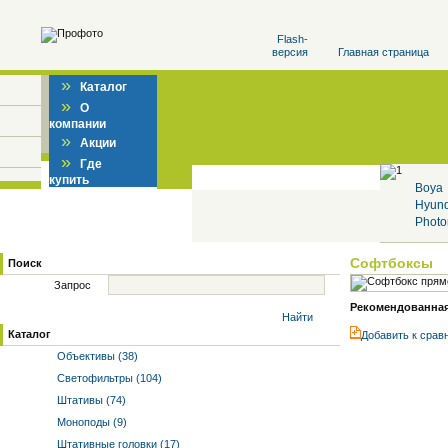
Flash-
версия
Главная страница
»
Каталог
»
О
компании
»
Акции
»
Где
купить
Boya
Hyun
Photo
Софтбоксы
Поиск
Запрос
Рекомендованная 
Найти
Каталог
Добавить к cрав
Объективы (38)
Светофильтры (104)
Штативы (74)
Моноподы (9)
Штативные головки (17)