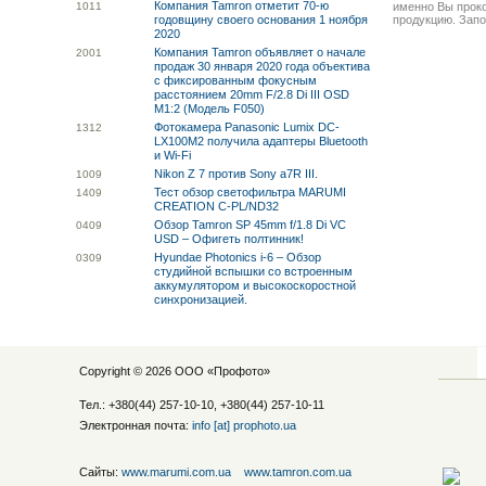
Компания Tamron отметит 70-ю
10
11
именно Вы прок
годовщину своего основания 1 ноября
продукцию. Запо
2020
Компания Tamron объявляет о начале
20
01
продаж 30 января 2020 года объектива
с фиксированным фокусным
расстоянием 20mm F/2.8 Di III OSD
M1:2 (Модель F050)
Фотокамера Panasonic Lumix DC-
13
12
LX100M2 получила адаптеры Bluetooth
и Wi-Fi
Nikon Z 7 против Sony a7R III.
10
09
Тест обзор светофильтра MARUMI
14
09
CREATION C-PL/ND32
Обзор Tamron SP 45mm f/1.8 Di VC
04
09
USD – Офигеть полтинник!
Hyundae Photonics i-6 – Обзор
03
09
студийной вспышки со встроенным
аккумулятором и высокоскоростной
синхронизацией.
Copyright © 2026 ООО «
Профото
»
Тел.: +380(44) 257-10-10, +380(44) 257-10-11
Электронная почта:
info [at] prophoto.ua
Сайты:
www.marumi.com.ua
www.tamron.com.ua