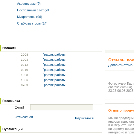
Аксессуары (9)
Постоянный свет (24)
Микрофоны (96)
Стабилизаторы (14)
Новости
График работы
20
08
Отзывы пос
График работы
10
04
График работы
02
12
Добавить отзыв
График работы
08
10
График работы
19
08
График работы
13
06
Фотостудия Каста
График работы
07
03
castalia.com.ua)
23:27 06.08.2026
Расссылка
E-mail
Отзыв о проду
Отписаться
Мы не продадим
Подписаться
информацию спа
в интернете, не
ни одному прави
Публикации
интересно и прия