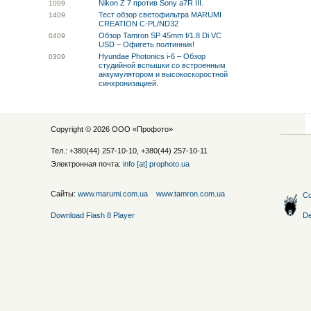
Nikon Z 7 против Sony a7R III.
10
09
Тест обзор светофильтра MARUMI
14
09
CREATION C-PL/ND32
Обзор Tamron SP 45mm f/1.8 Di VC
04
09
USD – Офигеть полтинник!
Hyundae Photonics i-6 – Обзор
03
09
студийной вспышки со встроенным
аккумулятором и высокоскоростной
синхронизацией.
Copyright © 2026 ООО «
Профото
»
Тел.: +380(44) 257-10-10, +380(44) 257-10-11
Электронная почта:
info [at] prophoto.ua
Сайты:
www.marumi.com.ua
www.tamron.com.ua
Со
Download Flash 8 Player
De