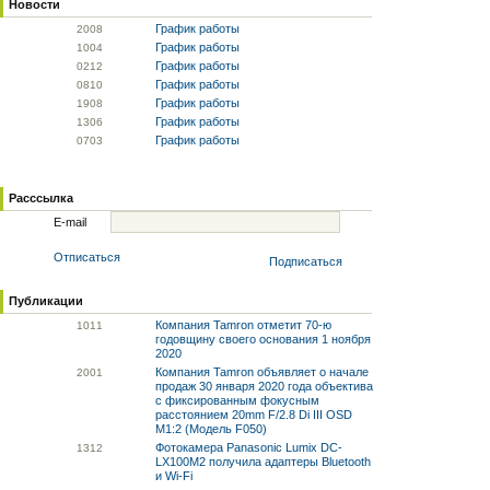
Новости
График работы
20
08
График работы
10
04
График работы
02
12
График работы
08
10
График работы
19
08
График работы
13
06
График работы
07
03
Расссылка
E-mail
Отписаться
Подписаться
Публикации
Компания Tamron отметит 70-ю
10
11
годовщину своего основания 1 ноября
2020
Компания Tamron объявляет о начале
20
01
продаж 30 января 2020 года объектива
с фиксированным фокусным
расстоянием 20mm F/2.8 Di III OSD
M1:2 (Модель F050)
Фотокамера Panasonic Lumix DC-
13
12
LX100M2 получила адаптеры Bluetooth
и Wi-Fi