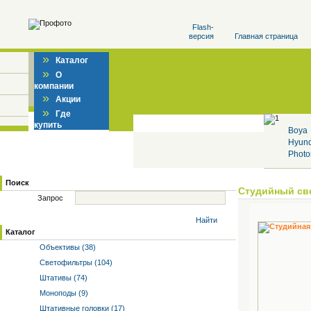
Flash-
версия
Главная страница
»
Каталог
»
О
компании
»
Акции
»
Где
купить
Boya
Hyun
Photo
Поиск
Студийный св
Запрос
Найти
Каталог
Объективы (38)
Светофильтры (104)
Штативы (74)
Моноподы (9)
Штативные головки (17)