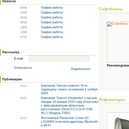
Новости
График работы
20
08
Софтбоксы
График работы
10
04
График работы
02
12
График работы
08
10
График работы
19
08
График работы
13
06
График работы
07
03
Расссылка
E-mail
Рекомендованн
Отписаться
Подписаться
Публикации
Компания Tamron отметит 70-ю
10
11
годовщину своего основания 1 ноября
2020
Компания Tamron объявляет о начале
20
01
Рефлекторы
продаж 30 января 2020 года объектива
с фиксированным фокусным
расстоянием 20mm F/2.8 Di III OSD
M1:2 (Модель F050)
Фотокамера Panasonic Lumix DC-
13
12
LX100M2 получила адаптеры Bluetooth
и Wi-Fi