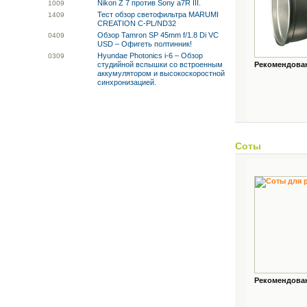
Nikon Z 7 против Sony a7R III.
10
09
Тест обзор светофильтра MARUMI
14
09
CREATION C-PL/ND32
Обзор Tamron SP 45mm f/1.8 Di VC
04
09
USD – Офигеть полтинник!
Hyundae Photonics i-6 – Обзор
03
09
студийной вспышки со встроенным
Рекомендованн
аккумулятором и высокоскоростной
синхронизацией.
Соты
Рекомендованн