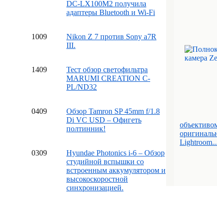
DC-LX100M2 получила
адаптеры Bluetooth и Wi-Fi
10
09
Nikon Z 7 против Sony a7R
III.
14
09
Тест обзор светофильтра
MARUMI CREATION C-
PL/ND32
04
09
Обзор Tamron SP 45mm f/1.8
Di VC USD – Офигеть
объективом
полтинник!
оригинальн
Lightroom..
03
09
Hyundae Photonics i-6 – Обзор
студийной вспышки со
встроенным аккумулятором и
высокоскоростной
синхронизацией.