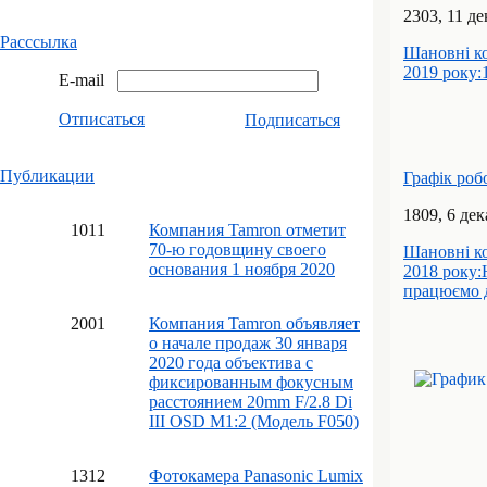
23
03
, 11 д
Расссылка
Шановні ко
2019 року:
E-mail
Отписаться
Подписаться
Публикации
Графік роб
18
09
, 6 де
10
11
Компания Tamron отметит
70-ю годовщину своего
Шановні ко
основания 1 ноября 2020
2018 року:
працюємо д
20
01
Компания Tamron объявляет
о начале продаж 30 января
2020 года объектива с
фиксированным фокусным
расстоянием 20mm F/2.8 Di
III OSD M1:2 (Модель F050)
13
12
Фотокамера Panasonic Lumix