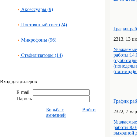
Аксессуары (9)
Постоянный свет (24)
График ра
23
13
, 13 и
Микрофоны (96)
Уважаемые
работы:14.
Стабилизаторы (14)
(суббота)в
(понедельн
(пятница)в
Вход для дилеров
E-mail
Пароль
График ра
Борьба с
Войти
23
22
, 7 ма
амнезией
Уважаемые
работы:8.0
выходной д