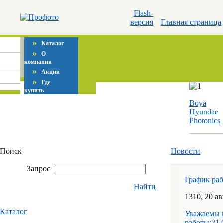
Flash-
версия
Главная страница
»
Каталог
»
О
компании
»
Акции
»
Где
купить
Boya
Hyundae
Photonics
Поиск
Новости
Запрос
График ра
Найти
13
10
, 20 а
Каталог
Уважаемы 
работы:21.