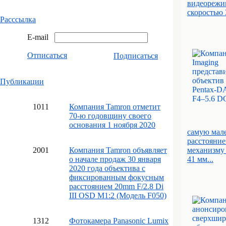
видеорежим
скоростью 3
Расссылка
E-mail
Отписаться
Подписаться
Публикации
10
11
Компания Tamron отметит
70-ю годовщину своего
основания 1 ноября 2020
самую мал
расстояние
20
01
Компания Tamron объявляет
механизму 
о начале продаж 30 января
41 мм...
2020 года объектива с
фиксированным фокусным
расстоянием 20mm F/2.8 Di
III OSD M1:2 (Модель F050)
13
12
Фотокамера Panasonic Lumix