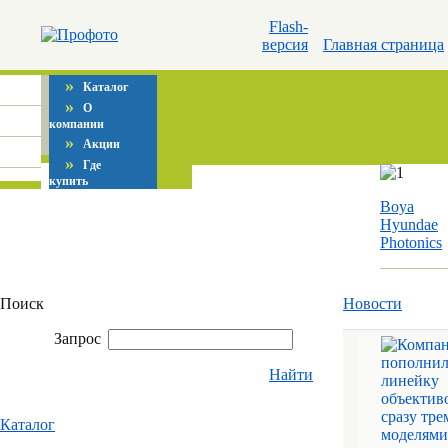
Flash-
версия
Главная страница
»
Каталог
»
О
компании
»
Акции
»
Где
купить
Boya
Hyundae
Photonics
Поиск
Новости
Запрос
Найти
Каталог