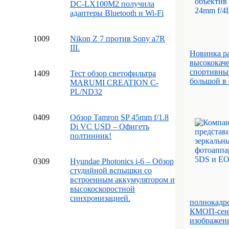
DC-LX100M2 получила
адаптеры Bluetooth и Wi-Fi
10
09
Nikon Z 7 против Sony a7R
III.
Новинка ра
высококаче
спортивных
14
09
Тест обзор светофильтра
большой в 
MARUMI CREATION C-
PL/ND32
04
09
Обзор Tamron SP 45mm f/1.8
Di VC USD – Офигеть
полтинник!
03
09
Hyundae Photonics i-6 – Обзор
студийной вспышки со
встроенным аккумулятором и
высокоскоростной
синхронизацией.
полнокадр
КМОП-сенс
изображени