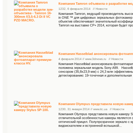
Компания Tamron объявила о разработке моде
12
32
, 6 февраля 2014
// Новости
Компания Tamron, ведущий производитель высок
in ONE ™ для цифровых зеркальных фотокамер с
объектив обеспечивает значительный коэффицие
Tamron на выставке CP+ 2014, которая будет про
Компания Hasselblad анонсировала фотоапп
4 февраля 2014 // www.3dnews.ru
// Новости
Компания Hasselblad анонсировала фотоаппарат 
положена зеркальная модель Sony A99. Hassel
сенсором (35,8х23,9 мм) с 24,3 млн эффектив
детектированию: 19-точечная и дополнительная 
Компания Olympus представила новую камеру
12
30
, 31 января 2014 // www.itc.ua
// Новости
Компания Olympus представила новую камеру Sty
отличительной особенностью камеры является с
оптический прицел. Полупрозрачное зеркало с 
видоискателем и встроенной вспышкой...