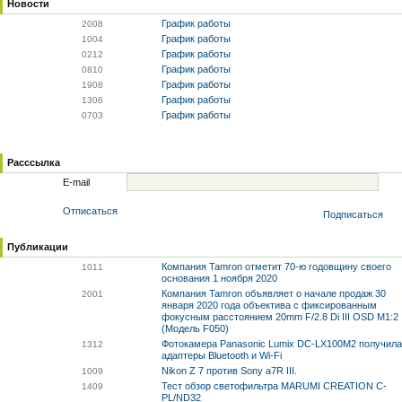
Новости
График работы
20
08
График работы
10
04
График работы
02
12
График работы
08
10
График работы
19
08
График работы
13
06
График работы
07
03
Расссылка
E-mail
Отписаться
Подписаться
Публикации
Компания Tamron отметит 70-ю годовщину своего
10
11
основания 1 ноября 2020
Компания Tamron объявляет о начале продаж 30
20
01
января 2020 года объектива с фиксированным
фокусным расстоянием 20mm F/2.8 Di III OSD M1:2
(Модель F050)
Фотокамера Panasonic Lumix DC-LX100M2 получила
13
12
адаптеры Bluetooth и Wi-Fi
Nikon Z 7 против Sony a7R III.
10
09
Тест обзор светофильтра MARUMI CREATION C-
14
09
PL/ND32