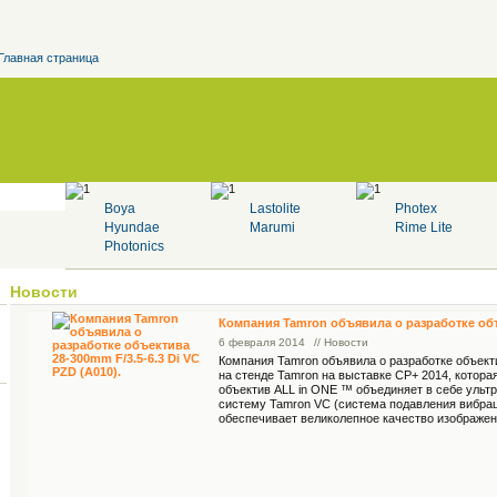
Главная страница
Boya
Lastolite
Photex
Hyundae
Marumi
Rime Lite
Photonics
Новости
Компания Tamron объявила о разработке объе
6 февраля 2014
// Новости
Компания Tamron объявила о разработке объекти
на стенде Tamron на выставке CP+ 2014, котора
объектив ALL in ONE ™ объединяет в себе ульт
систему Tamron VC (система подавления вибрац
обеспечивает великолепное качество изображени