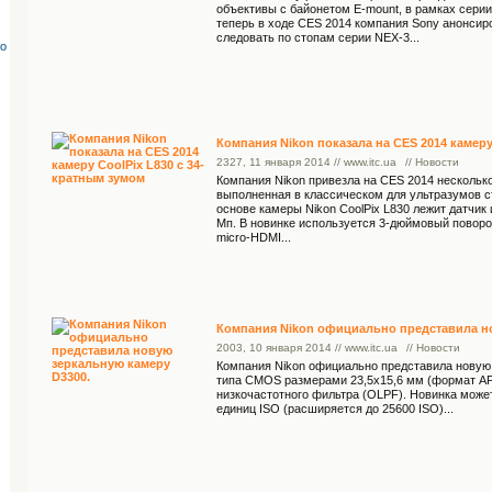
объективы с байонетом E-mount, в рамках сери
теперь в ходе CES 2014 компания Sony анонсиро
следовать по стопам серии NEX-3...
со
Компания Nikon показала на CES 2014 камеру
23
27
, 11 января 2014 // www.itc.ua
// Новости
Компания Nikon привезла на CES 2014 несколько
выполненная в классическом для ультразумов с
основе камеры Nikon CoolPix L830 лежит датчик
Мп. В новинке используется 3-дюймовый поворо
micro-HDMI...
Компания Nikon официально представила но
20
03
, 10 января 2014 // www.itc.ua
// Новости
Компания Nikon официально представила новую 
типа CMOS размерами 23,5x15,6 мм (формат APS
низкочастотного фильтра (OLPF). Новинка може
единиц ISO (расширяется до 25600 ISO)...