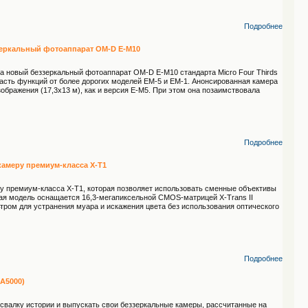
Подробнее
зеркальный фотоаппарат OM-D E-M10
ла новый беззеркальный фотоаппарат OM-D E-M10 стандарта Micro Four Thirds
часть функций от более дорогих моделей EM-5 и EM-1. Анонсированная камера
бражения (17,3x13 м), как и версия E-M5. При этом она позаимствовала
Подробнее
камеру премиум-класса X-T1
ру премиум-класса X-T1, которая позволяет использовать сменные объективы
ная модель оснащается 16,3-мегапиксельной CMOS-матрицей X-Trans II
ром для устранения муара и искажения цвета без использования оптического
Подробнее
(A5000)
свалку истории и выпускать свои беззеркальные камеры, рассчитанные на