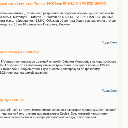
ли зум-объектива - Tamron 16-300mm f/3.5-6.3 Di II VC PZD MACRO.
оточной оптики , объявила о разработке передовой модели зум-объектива ALL
 APS-C матрицей – Tamron 16-300mm f/3.5-6.3 Di II VC PZD MACRO. Данный
нт масштабирования - 18.8X . Образец объектива будет выставлен на стенде
ходить с 13 по 16 февраля в Йокогаме, Япония ...
Подробнее
арат премиум-класса HV.
HV премиум-класса со сменной оптикой (байонет A-mount), в основу которого
blad HV относится к полнокадровым устройствам. Камера оснащена КМОП-
ных пикселей. Предусмотрены две системы автофокуса по фазовому
102-точечная на самой матрице...
Подробнее
 Stylus SP-100.
lus SP-100, которую можно смело отнести к категории «суперзумов». Главной
пециальный инструмент под названием Eagle’s Eye, который напоминает
красным перекрестием в центре расположено между электронным