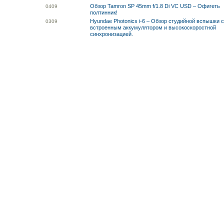
Обзор Tamron SP 45mm f/1.8 Di VC USD – Офигеть
04
09
полтинник!
Hyundae Photonics i-6 – Обзор студийной вспышки 
03
09
встроенным аккумулятором и высокоскоростной
синхронизацией.