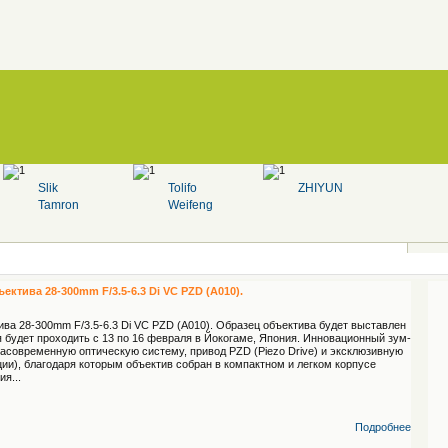
Slik
Tolifo
ZHIYUN
Tamron
Weifeng
ктива 28-300mm F/3.5-6.3 Di VC PZD (A010).
ва 28-300mm F/3.5-6.3 Di VC PZD (A010). Образец объектива будет выставлен
я будет проходить с 13 по 16 февраля в Йокогаме, Япония. Инновационный зум-
расовременную оптическую систему, привод PZD (Piezo Drive) и эксклюзивную
ии), благодаря которым объектив собран в компактном и легком корпусе
я...
Подробнее