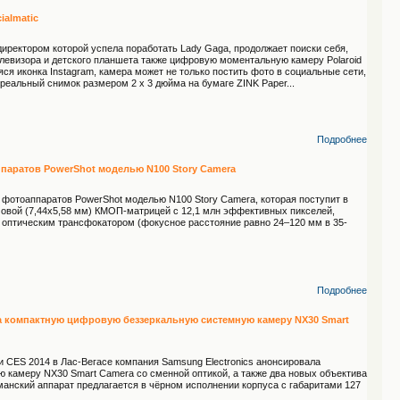
ialmatic
иректором которой успела поработать Lady Gaga, продолжает поиски себя,
елевизора и детского планшета также цифровую моментальную камеру Polaroid
яся иконка Instagram, камера может не только постить фото в социальные сети,
ь реальный снимок размером 2 х 3 дюйма на бумаге ZINK Paper...
Подробнее
паратов PowerShot моделью N100 Story Camera
фотоаппаратов PowerShot моделью N100 Story Camera, которая поступит в
мовой (7,44x5,58 мм) КМОП-матрицей с 12,1 млн эффективных пикселей,
 оптическим трансфокатором (фокусное расстояние равно 24–120 мм в 35-
Подробнее
а компактную цифровую беззеркальную системную камеру NX30 Smart
 CES 2014 в Лас-Вегасе компания Samsung Electronics анонсировала
 камеру NX30 Smart Camera со сменной оптикой, а также два новых объектива
манский аппарат предлагается в чёрном исполнении корпуса с габаритами 127