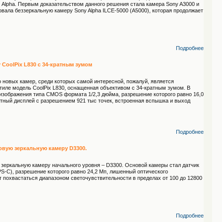
и Alpha. Первым доказательством данного решения стала камера Sony A3000 и
вала беззеркальную камеру Sony Alpha ILCE-5000 (A5000), которая продолжает
Подробнее
 CoolPix L830 с 34-кратным зумом
 новых камер, среди которых самой интересной, пожалуй, является
тиле модель CoolPix L830, оснащенная объективом с 34-кратным зумом. В
 изображения типа CMOS формата 1/2,3 дюйма, разрешение которого равно 16,0
тный дисплей с разрешением 921 тыс точек, встроенная вспышка и выход
Подробнее
вую зеркальную камеру D3300.
зеркальную камеру начального уровня – D3300. Основой камеры стал датчик
-C), разрешение которого равно 24,2 Мп, лишенный оптического
т похвастаться диапазоном светочувствительности в пределах от 100 до 12800
Подробнее