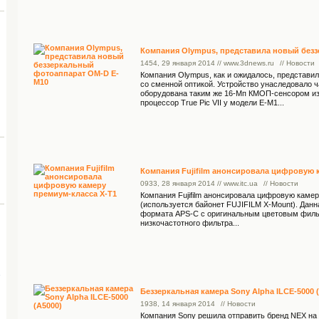
Компания Olympus, представила новый без
14
54
, 29 января 2014 // www.3dnews.ru
// Новости
Компания Olympus, как и ожидалось, представи
со сменной оптикой. Устройство унаследовало 
оборудована таким же 16-Мп КМОП-сенсором изо
процессор True Pic VII у модели E-M1...
Компания Fujifilm анонсировала цифровую 
09
33
, 28 января 2014 // www.itc.ua
// Новости
Компания Fujifilm анонсировала цифровую каме
(используется байонет FUJIFILM X-Mount). Дан
формата APS-C с оригинальным цветовым фильт
низкочастотного фильтра...
Беззеркальная камера Sony Alpha ILCE-5000 
19
38
, 14 января 2014
// Новости
Компания Sony решила отправить бренд NEX на 