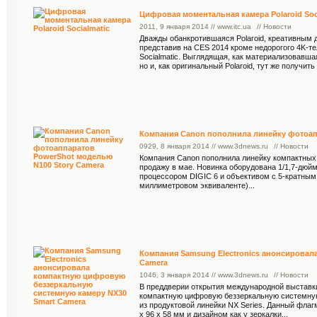
Цифровая моментальная камера Polaroid Soc
20
11
, 9 января 2014 // www.itc.ua
// Новости
Дважды обанкротившаяся Polaroid, креативным д
представив на CES 2014 кроме недорогого 4K-т
Socialmatic. Выглядящая, как материализовавша
но и, как оригинальный Polaroid, тут же получит
Компания Canon пополнила линейку фотоап
09
29
, 8 января 2014 // www.3dnews.ru
// Новости
Компания Canon пополнила линейку компактных 
продажу в мае. Новинка оборудована 1/1,7-дюй
процессором DIGIC 6 и объективом с 5-кратным
миллиметровом эквиваленте)...
Компания Samsung Electronics анонсировал
Camera
10
46
, 3 января 2014 // www.3dnews.ru
// Новости
В преддверии открытия международной выставки
компактную цифровую беззеркальную системную
из продуктовой линейки NX Series. Данный флаг
x 96 x 58 мм и дизайном как у зеркалки...