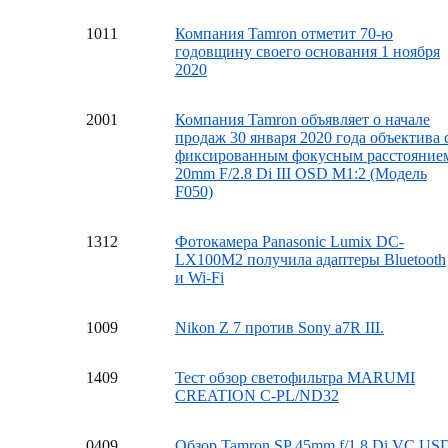
10
11
Компания Tamron отметит 70-ю
годовщину своего основания 1 ноября
2020
20
01
Компания Tamron объявляет о начале
продаж 30 января 2020 года объектива 
фиксированным фокусным расстояние
20mm F/2.8 Di III OSD M1:2 (Модель
F050)
13
12
Фотокамера Panasonic Lumix DC-
LX100M2 получила адаптеры Bluetooth
и Wi-Fi
10
09
Nikon Z 7 против Sony a7R III.
14
09
Тест обзор светофильтра MARUMI
CREATION C-PL/ND32
04
09
Обзор Tamron SP 45mm f/1.8 Di VC US