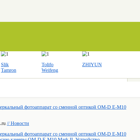
Slik
Tolifo
ZHIYUN
Tamron
Weifeng
зеркальный фотоаппарат со сменной оптикой OM-D E-M10
s.ru
// Новости
зеркальный фотоаппарат со сменной оптикой OM-D E-M10
ерсию камеры OM-D E-M10 Mark II. Устройство