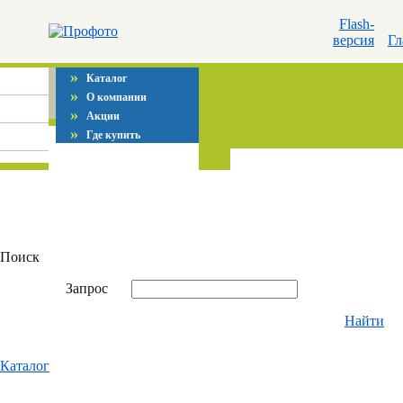
Flash-
версия
Гл
»
Каталог
»
О компании
»
Акции
»
Где купить
Поиск
Запрос
Найти
Каталог