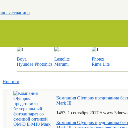
авная страница
Boya
Lastolite
Photex
Hyundae Photonics
Marumi
Rime Lite
Новости
Компания Olympus представила без
Mark III.
14
53
, 1 сентября 2017 // www.3dnew
Компания Olympus представила без
Mark III - несколько улучшенную в