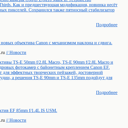
 Thirds. Как и предшествующая модификация, новинка несёт
вных пикселей. Сохранился также пятиосный стабилизатор
Подробнее
новых объектива Canon с механизмом наклона и сдвига.
.ru
// Новости
тивы TS-E 50mm f/2.8L Macro, TS-E 90mm f/2.8L Macro и
адровых фотокамер с байонетным креплением Canon EF.
 для эффектных творческих пейзажей, достоверной
тудии, а решения TS-E 90mm и TS-E 135mm подойдут для
Подробнее
ктив EF 85mm f/1.4L IS USM.
.ru
// Новости