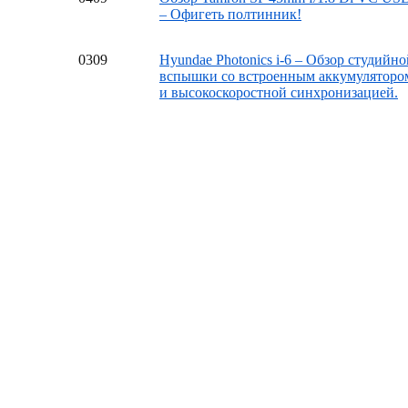
– Офигеть полтинник!
03
09
Hyundae Photonics i-6 – Обзор студийно
вспышки со встроенным аккумуляторо
и высокоскоростной синхронизацией.