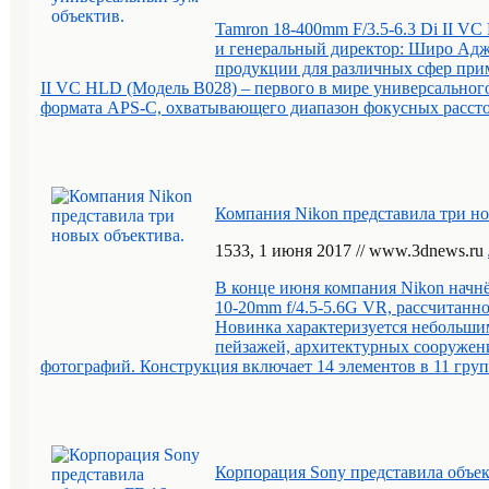
Tamron 18-400mm F/3.5-6.3 Di II VC
и генеральный директор: Широ Аджи
продукции для различных сфер прим
II VC HLD (Модель B028) – первого в мире универсального
формата APS-C, охватывающего диапазон фокусных рассто
Компания Nikon представила три но
15
33
, 1 июня 2017 // www.3dnews.ru
В конце июня компания Nikon нач
10-20mm f/4.5-5.6G VR, рассчитанн
Новинка характеризуется небольшим
пейзажей, архитектурных сооружени
фотографий. Конструкция включает 14 элементов в 11 групп
Корпорация Sony представила объе