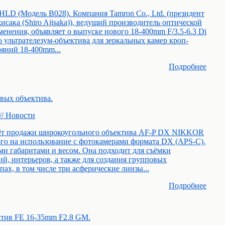
 HLD (Модель В028). Компания Tamron Co., Ltd. (президент
сака (Shiro Ajisaka)), ведущий производитель оптической
енения, объявляет о выпуске нового 18-400mm F/3.5-6.3 Di
 ультрателезум-объектива для зеркальных камер кроп-
яний 18-400mm...
Подробнее
вых объектива.
// Новости
нёт продажи широкоугольного объектива AF-P DX NIKKOR
ого на использование с фотокамерами формата DX (APS-C).
и габаритами и весом. Она подходит для съёмки
й, интерьеров, а также для создания групповых
ах, в том числе три асферические линзы...
Подробнее
ктив FE 16-35mm F2.8 GM.