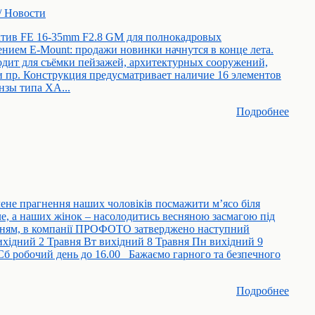
// Новости
ктив FE 16-35mm F2.8 GM для полнокадровых
нием E-Mount: продажи новинки начнутся в конце лета.
дит для съёмки пейзажей, архитектурных сооружений,
и пр. Конструкция предусматривает наличие 16 элементов
нзы типа XA...
Подробнее
не прагнення наших чоловіків посмажити м’ясо біля
е, а наших жінок – насолодитись весняною засмагою під
нням, в компанії ПРОФОТО затверджено наступний
хідний 2 Травня Вт вихідний 8 Травня Пн вихідний 9
Сб робочий день до 16.00 Бажаємо гарного та безпечного
Подробнее