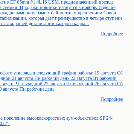
ктив EF 85mm f/1.4L IS USM, предназначенный прежде
й съёмки. Продажи новинки начнутся в ноябре. Изделие
лнокадровыми камерами с байонетным креплением Canon
стабилизации, которая даёт преимущество в четыре ступени
ься хорошей детализации каждого кадра...
Подробнее
офото утвержден следующий график работы: 19 августа Сб
одной 21 августа Пн рабочий день 22 августа Вт рабочий
 августа Чт выходной 25 августа Пт выходной 26 августа Сб
8 августа Пн рабочий день
Подробнее
е поколение высокоскоростных зум-объективов SP 24-
032).