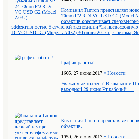
Компания Tamron представляет ново
70mm F/2.8 Di VC USD G2 (Model 
объектив обеспечивает сверхвысоко
эффективностью 5 ступеней экспозиции*1и превосходную ч
Di VC USD G2 (Модель A032) 30 июня 2017 г., Сайтама, Яп
График работы!
16
05
, 27 июня 2017
// Новости
Уважаемые коллеги! В компании П
выходной 29 июня Чт рабочий
Компания Tamron представляет пер
объектив.
19
50
, 26 июня 2017
// Новости