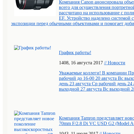
Компания Canon анонсировала объе
всего для осуществления портретно
рассчитано на использование с по
EF. Устройство наделено системой 
экспозиции перед обычными объективами и помогает добит
График работы!
14
08
, 16 августа 2017
// Новости
Уважаемые коллеги! В компании Пр
рабочий до 16-00 20 августа Вс вых
день 23 августа Ср рабочий день 24
выходной 27 августа Вс выходной 2
Компания Tamron представляет ново
70mm F/2.8 Di VC USD G2 (Model A
10
43
, 11 июля 2017
// Новости