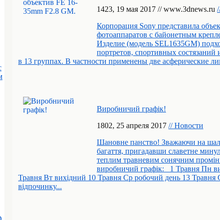
14
23
, 19 мая 2017 // www.3dnews.ru
Корпорация Sony представила объе
фотоаппаратов с байонетным крепле
Изделие (модель SEL1635GM) подхо
портретов, спортивных состязаний 
в 13 группах. В частности применены две асферические ли
с
м
Виробничий графік!
18
02
, 25 апреля 2017
// Новости
Шановне панство! Зважаючи на шале
багаття, пригадавши славетне минул
теплим травневим сонячним промі
виробничий графік: 1 Травня Пн ви
Травня Вт вихідний 10 Травня Ср робочий день 13 Травня 
відпочинку...
D