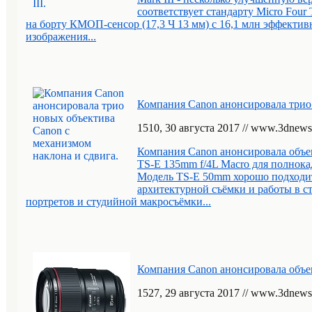
соответствует стандарту Micro Four
на борту КМОП-сенсор (17,3 Ч 13 мм) с 16,1 млн эффекти
изображения...
Компания Canon анонсировала трио 
15
10
, 30 августа 2017 // www.3dnews
Компания Canon анонсировала объек
TS-E 135mm f/4L Macro для полнок
Модель TS-E 50mm хорошо подходит
архитектурной съёмки и работы в с
портретов и студийной макросъёмки...
Компания Canon анонсировала объе
15
27
, 29 августа 2017 // www.3dnews