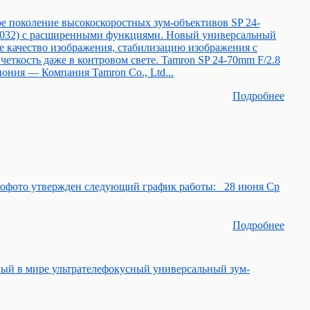
е поколение высокоскоростных зум-объективов SP 24-
A032) с расширенными функциями. Новый универсальный
е качество изображения, стабилизацию изображения с
еткость даже в контровом свете. Tamron SP 24-70mm F/2.8
ония — Компания Tamron Co., Ltd...
Подробнее
рофото утвержден следующий график работы: 28 июня Ср
Подробнее
вый в мире ультрателефокусный универсальный зум-