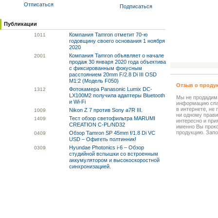
Отписаться
Подписаться
Публикации
Компания Tamron отметит 70-ю
10
11
годовщину своего основания 1 ноября
2020
Компания Tamron объявляет о начале
20
01
продаж 30 января 2020 года объектива
с фиксированным фокусным
расстоянием 20mm F/2.8 Di III OSD
M1:2 (Модель F050)
Отзыв о проду
Фотокамера Panasonic Lumix DC-
13
12
LX100M2 получила адаптеры Bluetooth
Мы не продадим
и Wi-Fi
информацию спа
в интернете, не
Nikon Z 7 против Sony a7R III.
10
09
ни одному прави
Тест обзор светофильтра MARUMI
14
09
интересно и прия
CREATION C-PL/ND32
именно Вы прок
продукцию. Запо
Обзор Tamron SP 45mm f/1.8 Di VC
04
09
USD – Офигеть полтинник!
Hyundae Photonics i-6 – Обзор
03
09
студийной вспышки со встроенным
аккумулятором и высокоскоростной
синхронизацией.