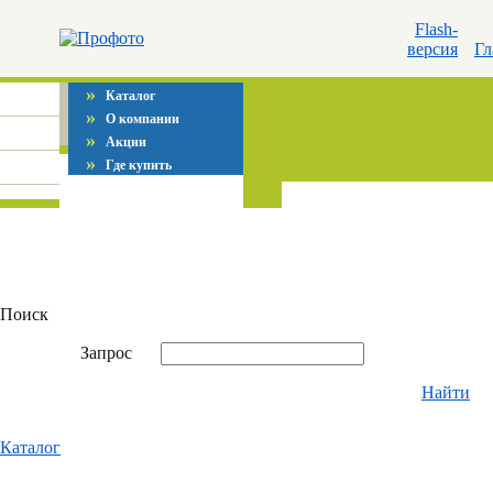
Flash-
версия
Гл
»
Каталог
»
О компании
»
Акции
»
Где купить
Поиск
Запрос
Найти
Каталог