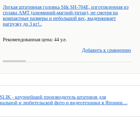
Легкая штативная головка Slik SH-704Е, изготовленная из
сплава АМТ (алюминий-магний-титан), не смотря на
компактные размеры и небольшой вес, выдерживает
нагрузку до 3 кг!..
Рекомендованная цена: 44 у.е.
Добавить к cравнению
SLIK - крупнейший производитель штативов для
нальной и любительской фото и видеотехники в Японии....