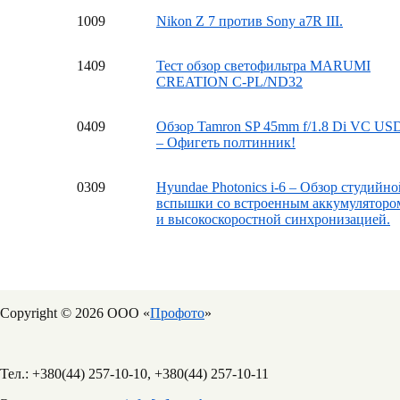
10
09
Nikon Z 7 против Sony a7R III.
14
09
Тест обзор светофильтра MARUMI
CREATION C-PL/ND32
04
09
Обзор Tamron SP 45mm f/1.8 Di VC US
– Офигеть полтинник!
03
09
Hyundae Photonics i-6 – Обзор студийно
вспышки со встроенным аккумуляторо
и высокоскоростной синхронизацией.
Copyright © 2026 ООО «
Профото
»
Тел.: +380(44) 257-10-10, +380(44) 257-10-11