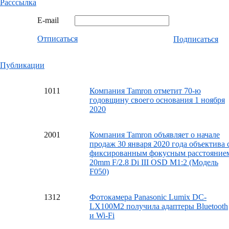
Расссылка
E-mail
Отписаться
Подписаться
Публикации
10
11
Компания Tamron отметит 70-ю
годовщину своего основания 1 ноября
2020
20
01
Компания Tamron объявляет о начале
продаж 30 января 2020 года объектива 
фиксированным фокусным расстояние
20mm F/2.8 Di III OSD M1:2 (Модель
F050)
13
12
Фотокамера Panasonic Lumix DC-
LX100M2 получила адаптеры Bluetooth
и Wi-Fi