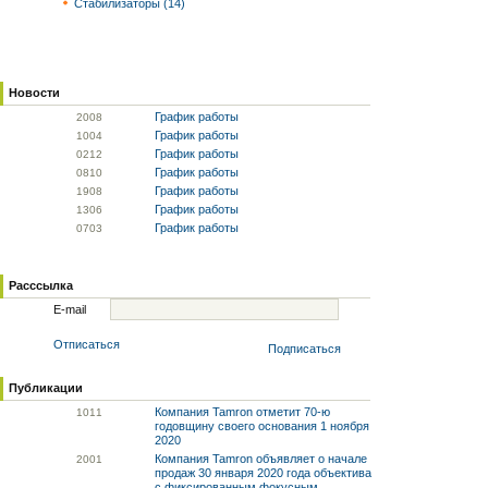
Стабилизаторы (14)
Новости
График работы
20
08
График работы
10
04
График работы
02
12
График работы
08
10
График работы
19
08
График работы
13
06
График работы
07
03
Расссылка
E-mail
Отписаться
Подписаться
Публикации
Компания Tamron отметит 70-ю
10
11
годовщину своего основания 1 ноября
2020
Компания Tamron объявляет о начале
20
01
продаж 30 января 2020 года объектива
с фиксированным фокусным