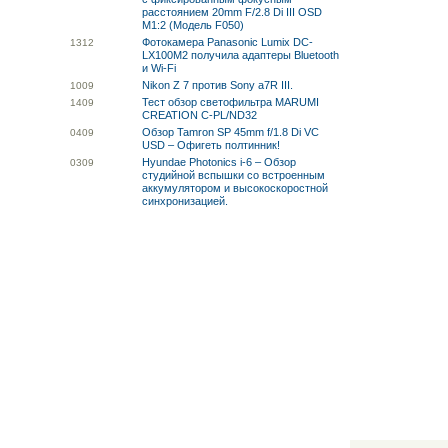
расстоянием 20mm F/2.8 Di III OSD
M1:2 (Модель F050)
Фотокамера Panasonic Lumix DC-
13
12
LX100M2 получила адаптеры Bluetooth
и Wi-Fi
Nikon Z 7 против Sony a7R III.
10
09
Тест обзор светофильтра MARUMI
14
09
CREATION C-PL/ND32
Обзор Tamron SP 45mm f/1.8 Di VC
04
09
USD – Офигеть полтинник!
Hyundae Photonics i-6 – Обзор
03
09
студийной вспышки со встроенным
аккумулятором и высокоскоростной
синхронизацией.