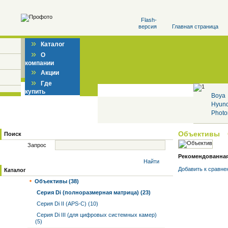
Flash-
версия
Главная страница
»
Каталог
»
О
компании
»
Акции
»
Где
купить
Boya
Hyun
Photo
Объективы
Поиск
Запрос
Рекомендованная 
Найти
Добавить к cравне
Каталог
Объективы (38)
Серия Di (полноразмерная матрица) (23)
Серия Di II (APS-C) (10)
Серия Di III (для цифровых системных камер)
(5)