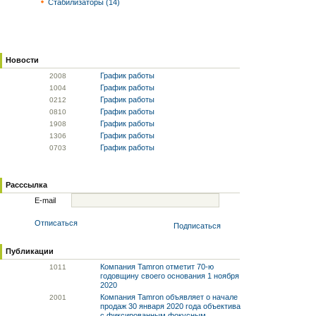
Стабилизаторы (14)
Новости
График работы
20
08
График работы
10
04
График работы
02
12
График работы
08
10
График работы
19
08
График работы
13
06
График работы
07
03
Расссылка
E-mail
Отписаться
Подписаться
Публикации
Компания Tamron отметит 70-ю
10
11
годовщину своего основания 1 ноября
2020
Компания Tamron объявляет о начале
20
01
продаж 30 января 2020 года объектива
с фиксированным фокусным