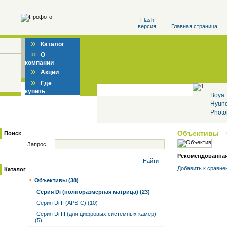
Flash-
версия
Главная страница
»
Каталог
»
О
компании
»
Акции
»
Где
купить
Boya
Hyun
Photo
Объективы
Поиск
Запрос
Рекомендованная 
Найти
Добавить к cравне
Каталог
Объективы (38)
Серия Di (полноразмерная матрица) (23)
Серия Di II (APS-C) (10)
Серия Di III (для цифровых системных камер)
(5)