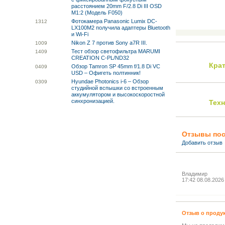
расстоянием 20mm F/2.8 Di III OSD
M1:2 (Модель F050)
Фотокамера Panasonic Lumix DC-
13
12
LX100M2 получила адаптеры Bluetooth
и Wi-Fi
Nikon Z 7 против Sony a7R III.
10
09
Тест обзор светофильтра MARUMI
14
09
CREATION C-PL/ND32
Кра
Обзор Tamron SP 45mm f/1.8 Di VC
04
09
USD – Офигеть полтинник!
Hyundae Photonics i-6 – Обзор
03
09
студийной вспышки со встроенным
аккумулятором и высокоскоростной
синхронизацией.
Тех
Отзывы пос
Добавить отзыв
Владимир
17:42 08.08.2026
Отзыв о проду