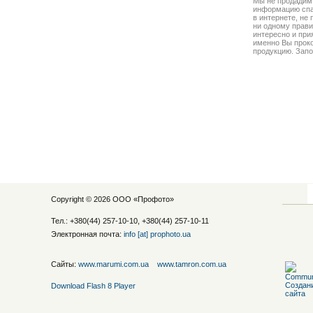
Мы не продадим
информацию спа
в интернете, не
ни одному прави
интересно и прия
именно Вы прок
продукцию. Запо
Copyright © 2026 ООО «
Профото
»
Тел.: +380(44) 257-10-10, +380(44) 257-10-11
Электронная почта:
info [at] prophoto.ua
Сайты:
www.marumi.com.ua
www.tamron.com.ua
Download Flash 8 Player