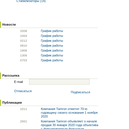
Стабилизаторы (14)
Новости
График работы
20
08
График работы
10
04
График работы
02
12
График работы
08
10
График работы
19
08
График работы
13
06
График работы
07
03
Расссылка
E-mail
Отписаться
Подписаться
Публикации
Компания Tamron отметит 70-ю
10
11
годовщину своего основания 1 ноября
2020
Компания Tamron объявляет о начале
20
01
продаж 30 января 2020 года объектива
с фиксированным фокусным