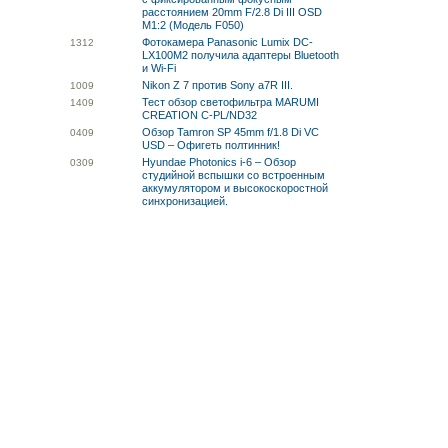
расстоянием 20mm F/2.8 Di III OSD
M1:2 (Модель F050)
Фотокамера Panasonic Lumix DC-
13
12
LX100M2 получила адаптеры Bluetooth
и Wi-Fi
Nikon Z 7 против Sony a7R III.
10
09
Тест обзор светофильтра MARUMI
14
09
CREATION C-PL/ND32
Обзор Tamron SP 45mm f/1.8 Di VC
04
09
USD – Офигеть полтинник!
Hyundae Photonics i-6 – Обзор
03
09
студийной вспышки со встроенным
аккумулятором и высокоскоростной
синхронизацией.