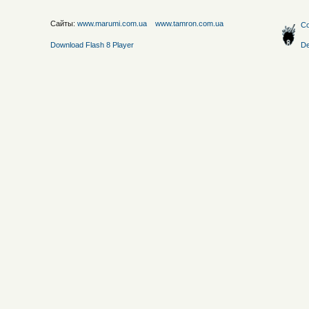
Сайты:
www.marumi.com.ua
www.tamron.com.ua
Со
Download Flash 8 Player
De