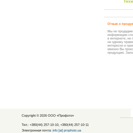
Тех
Отзыв о проду
Мы не продадим
информацию спа
в интернете, не
ни одному прави
интересно и прия
именно Вы прок
продукцию. Запо
Copyright © 2026 ООО «
Профото
»
Тел.: +380(44) 257-10-10, +380(44) 257-10-11
Электронная почта:
info [at] prophoto.ua