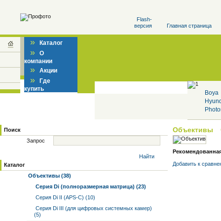
Flash-
версия
Главная страница
»
Каталог
»
О
компании
»
Акции
»
Где
купить
Boya
Hyun
Photo
Объективы
Поиск
Запрос
Рекомендованная 
Найти
Добавить к cравне
Каталог
Объективы (38)
Серия Di (полноразмерная матрица) (23)
Серия Di II (APS-C) (10)
Серия Di III (для цифровых системных камер)
(5)