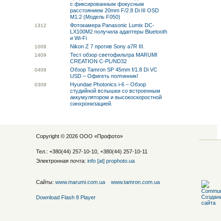
с фиксированным фокусным
расстоянием 20mm F/2.8 Di III OSD
M1:2 (Модель F050)
Фотокамера Panasonic Lumix DC-
13
12
LX100M2 получила адаптеры Bluetooth
и Wi-Fi
Nikon Z 7 против Sony a7R III.
10
09
Тест обзор светофильтра MARUMI
14
09
CREATION C-PL/ND32
Обзор Tamron SP 45mm f/1.8 Di VC
04
09
USD – Офигеть полтинник!
Hyundae Photonics i-6 – Обзор
03
09
студийной вспышки со встроенным
аккумулятором и высокоскоростной
синхронизацией.
Copyright © 2026 ООО «
Профото
»
Тел.: +380(44) 257-10-10, +380(44) 257-10-11
Электронная почта:
info [at] prophoto.ua
Сайты:
www.marumi.com.ua
www.tamron.com.ua
Download Flash 8 Player