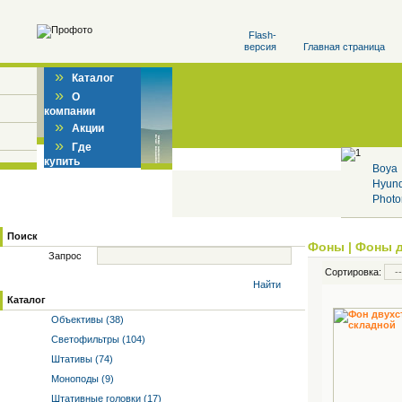
Flash-
версия
Главная страница
»
Каталог
»
О
компании
»
Акции
»
Где
купить
Boya
Hyun
Photo
Поиск
Фоны
|
Фоны д
Запрос
Сортировка:
Найти
Каталог
Объективы (38)
Светофильтры (104)
Штативы (74)
Моноподы (9)
Штативные головки (17)