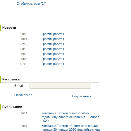
Стабилизаторы (14)
Новости
График работы
20
08
График работы
10
04
График работы
02
12
График работы
08
10
График работы
19
08
График работы
13
06
График работы
07
03
Расссылка
E-mail
Отписаться
Подписаться
Публикации
Компания Tamron отметит 70-ю
10
11
годовщину своего основания 1 ноября
2020
Компания Tamron объявляет о начале
20
01
продаж 30 января 2020 года объектива