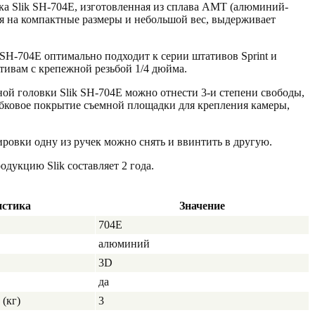
ка Slik SH-704Е, изготовленная из сплава АМТ (алюминий-
ря на компактные размеры и небольшой вес, выдерживает
 SH-704Е оптимально подходит к серии штативов Sprint и
ивам с крепежной резьбой 1/4 дюйма.
ой головки Slik SH-704Е можно отнести 3-и степени свободы,
робковое покрытие съемной площадки для крепления камеры,
ировки одну из ручек можно снять и ввинтить в другую.
продукцию
Slik
составляет 2 года.
истика
Значение
704Е
алюминий
3D
да
(кг)
3