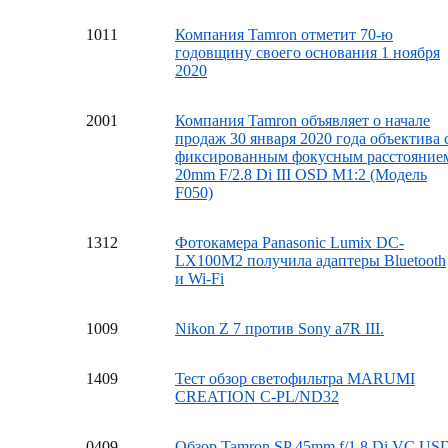
10
11
Компания Tamron отметит 70-ю
годовщину своего основания 1 ноября
2020
20
01
Компания Tamron объявляет о начале
продаж 30 января 2020 года объектива 
фиксированным фокусным расстояние
20mm F/2.8 Di III OSD M1:2 (Модель
F050)
13
12
Фотокамера Panasonic Lumix DC-
LX100M2 получила адаптеры Bluetooth
и Wi-Fi
10
09
Nikon Z 7 против Sony a7R III.
14
09
Тест обзор светофильтра MARUMI
CREATION C-PL/ND32
04
09
Обзор Tamron SP 45mm f/1.8 Di VC US