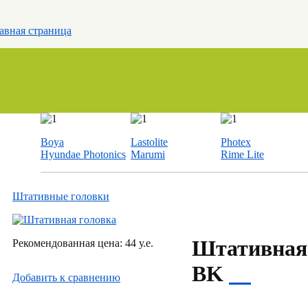
авная страница
Boya
Lastolite
Photex
Hyundae Photonics
Marumi
Rime Lite
Штативные головки
Штативная
Рекомендованная цена: 44 у.е.
BK
Добавить к cравнению