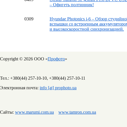
– Офигеть полтинник!
03
09
Hyundae Photonics i-6 – Обзор студийно
вспышки со встроенным аккумуляторо
и высокоскоростной синхронизацией.
Copyright © 2026 ООО «
Профото
»
Тел.: +380(44) 257-10-10, +380(44) 257-10-11
Электронная почта:
info [at] prophoto.ua
Сайты:
www.marumi.com.ua
www.tamron.com.ua