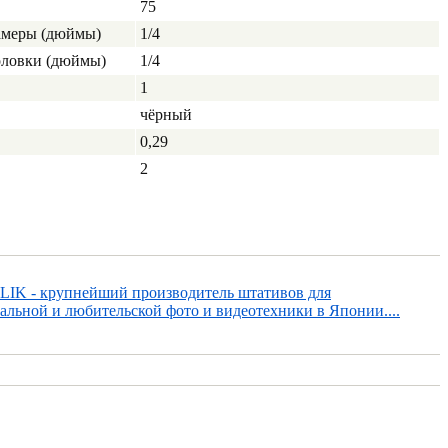
75
камеры (дюймы)
1/4
головки (дюймы)
1/4
1
чёрный
0,29
2
LIK - крупнейший производитель штативов для
альной и любительской фото и видеотехники в Японии....