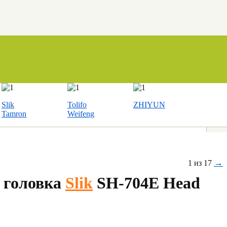
Slik
Tolifo
ZHIYUN
Tamron
Weifeng
→
1 из 17
 головка
Slik
SH-704E Head