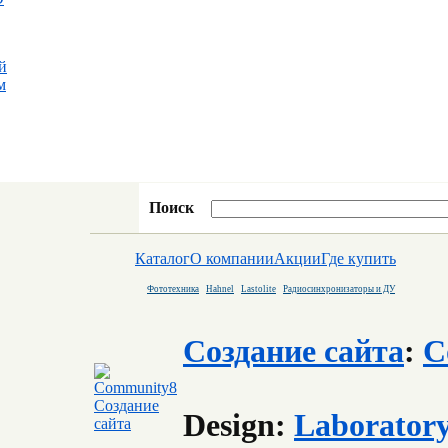
й
м
Поиск
Каталог
О компании
Акции
Где купить
Фототехника
Hahnel
Lastolite
Радиосинхронизаторы и ДУ
Создание сайта
:
C
Design:
Laborator