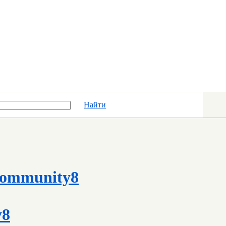
Найти
ommunity8
y8