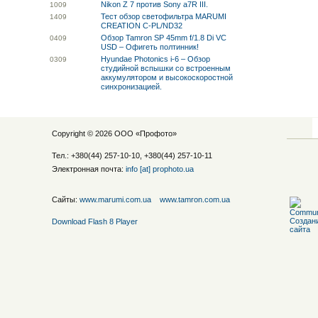
Nikon Z 7 против Sony a7R III.
10
09
Тест обзор светофильтра MARUMI
14
09
CREATION C-PL/ND32
Обзор Tamron SP 45mm f/1.8 Di VC
04
09
USD – Офигеть полтинник!
Hyundae Photonics i-6 – Обзор
03
09
студийной вспышки со встроенным
аккумулятором и высокоскоростной
синхронизацией.
Copyright © 2026 ООО «
Профото
»
Тел.: +380(44) 257-10-10, +380(44) 257-10-11
Электронная почта:
info [at] prophoto.ua
Сайты:
www.marumi.com.ua
www.tamron.com.ua
Download Flash 8 Player