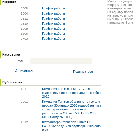
Мы не продадим
Новости
информацию спа
График работы
в интернете, не
20
08
ни одному прави
График работы
10
04
интересно и прия
График работы
02
12
именно Вы прок
продукцию. Запо
График работы
08
10
График работы
19
08
График работы
13
06
График работы
07
03
Расссылка
E-mail
Отписаться
Подписаться
Публикации
Компания Tamron отметит 70-ю
10
11
годовщину своего основания 1 ноября
2020
Компания Tamron объявляет о начале
20
01
продаж 30 января 2020 года объектива
с фиксированным фокусным
расстоянием 20mm F/2.8 Di III OSD
M1:2 (Модель F050)
Фотокамера Panasonic Lumix DC-
13
12
LX100M2 получила адаптеры Bluetooth
и Wi-Fi