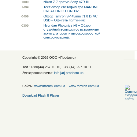
Nikon Z 7 против Sony a7R III.
10
09
Тест обзор светофильтра MARUMI
14
09
CREATION C-PL/ND32
Обзор Tamron SP 45mm f/1.8 Di VC
04
09
USD – Офигеть полтинник!
Hyundae Photonics i-6 – Обзор
03
09
студийной вспышки со встроенным
аккумулятором и высокоскоростной
синхронизацией.
Copyright © 2026 ООО «
Профото
»
Тел.: +380(44) 257-10-10, +380(44) 257-10-11
Электронная почта:
info [at] prophoto.ua
Сайты:
www.marumi.com.ua
www.tamron.com.ua
Download Flash 8 Player