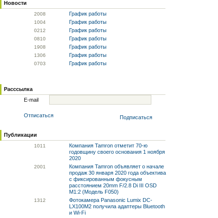
Новости
График работы
20
08
График работы
10
04
График работы
02
12
График работы
08
10
График работы
19
08
График работы
13
06
График работы
07
03
Расссылка
E-mail
Отписаться
Подписаться
Публикации
Компания Tamron отметит 70-ю
10
11
годовщину своего основания 1 ноября
2020
Компания Tamron объявляет о начале
20
01
продаж 30 января 2020 года объектива
с фиксированным фокусным
расстоянием 20mm F/2.8 Di III OSD
M1:2 (Модель F050)
Фотокамера Panasonic Lumix DC-
13
12
LX100M2 получила адаптеры Bluetooth
и Wi-Fi