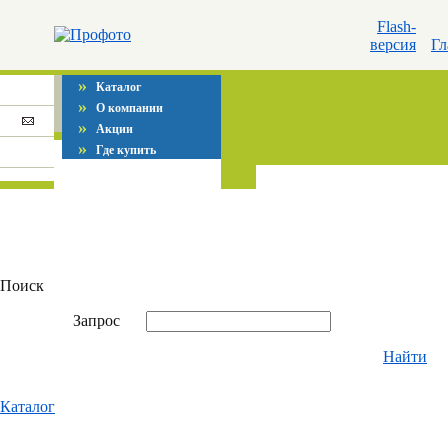
Flash-
версия
Гл
»
Каталог
»
О компании
»
Акции
»
Где купить
Поиск
Запрос
Найти
Каталог