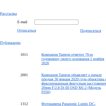
Расссылка
E-mail
Отписаться
Подписаться
Публикации
10
11
Компания Tamron отметит 70-ю
годовщину своего основания 1 ноября
2020
20
01
Компания Tamron объявляет о начале
продаж 30 января 2020 года объектива 
фиксированным фокусным расстояние
20mm F/2.8 Di III OSD M1:2 (Модель
F050)
13
12
Фотокамера Panasonic Lumix DC-