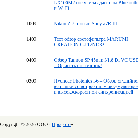
LX100M2 получила адаптеры Bluetooth
и Wi-Fi
10
09
Nikon Z 7 против Sony a7R III.
14
09
Тест обзор светофильтра MARUMI
CREATION C-PL/ND32
04
09
Обзор Tamron SP 45mm f/1.8 Di VC US
– Офигеть полтинник!
03
09
Hyundae Photonics i-6 – Обзор студийно
вспышки со встроенным аккумуляторо
и высокоскоростной синхронизацией.
Copyright © 2026 ООО «
Профото
»