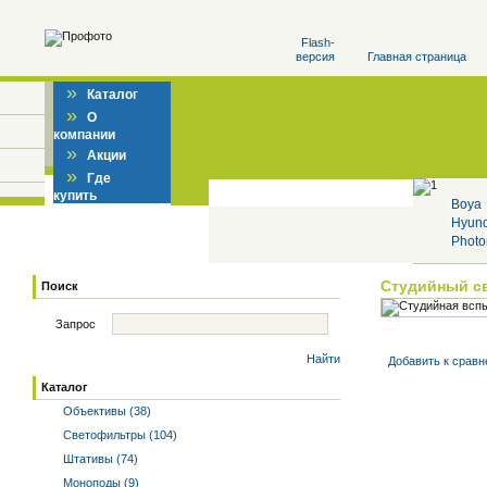
Flash-
версия
Главная страница
»
Каталог
»
О
компании
»
Акции
»
Где
купить
Boya
Hyun
Photo
Студийный с
Поиск
Запрос
Найти
Добавить к cрав
Каталог
Объективы (38)
Светофильтры (104)
Штативы (74)
Моноподы (9)