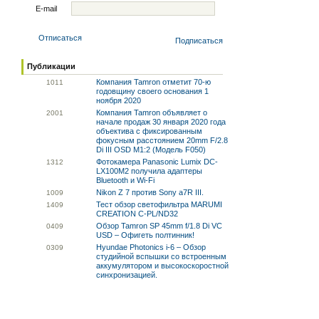
E-mail
Отписаться
Подписаться
Публикации
Компания Tamron отметит 70-ю
10
11
годовщину своего основания 1
ноября 2020
Компания Tamron объявляет о
20
01
начале продаж 30 января 2020 года
объектива с фиксированным
фокусным расстоянием 20mm F/2.8
Di III OSD M1:2 (Модель F050)
Фотокамера Panasonic Lumix DC-
13
12
LX100M2 получила адаптеры
Bluetooth и Wi-Fi
Nikon Z 7 против Sony a7R III.
10
09
Тест обзор светофильтра MARUMI
14
09
CREATION C-PL/ND32
Обзор Tamron SP 45mm f/1.8 Di VC
04
09
USD – Офигеть полтинник!
Hyundae Photonics i-6 – Обзор
03
09
студийной вспышки со встроенным
аккумулятором и высокоскоростной
синхронизацией.