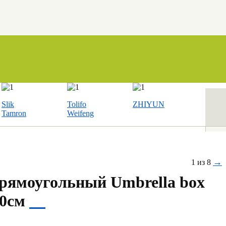
Slik
Tolifo
ZHIYUN
Tamron
Weifeng
→
1 из 8
рямоугольный Umbrella box
90см