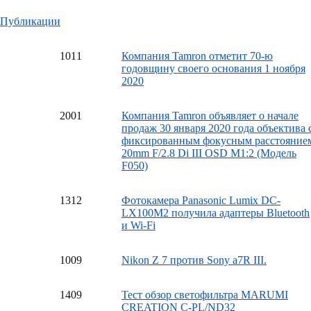
Публикации
10
11
Компания Tamron отметит 70-ю
годовщину своего основания 1 ноября
2020
20
01
Компания Tamron объявляет о начале
продаж 30 января 2020 года объектива 
фиксированным фокусным расстояние
20mm F/2.8 Di III OSD M1:2 (Модель
F050)
13
12
Фотокамера Panasonic Lumix DC-
LX100M2 получила адаптеры Bluetooth
и Wi-Fi
10
09
Nikon Z 7 против Sony a7R III.
14
09
Тест обзор светофильтра MARUMI
CREATION C-PL/ND32