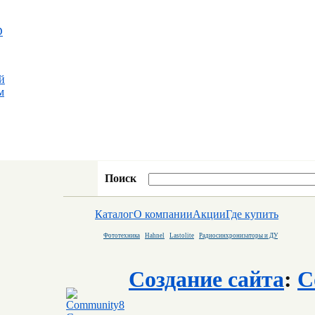
D
й
м
Поиск
Каталог
О компании
Акции
Где купить
Фототехника
Hahnel
Lastolite
Радиосинхронизаторы и ДУ
Создание сайта
:
C