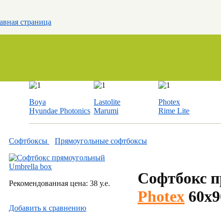
авная страница
Boya
Lastolite
Photex
Hyundae Photonics
Marumi
Rime Lite
Софтбоксы
Прямоугольные софтбоксы
Софтбокс п
Рекомендованная цена: 38 у.е.
Photex
60х
Добавить к cравнению