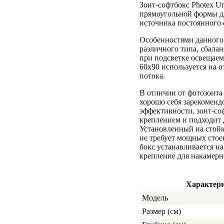
Зонт-софтбокс Photex U
прямоугольной формы д
источника постоянного 
Особенностями данного
различного типа, сбалан
при подсветке освещаем
60x90 используется на о
потока.
В отличии от фотозонта
хорошо себя зарекомен
эффективности, зонт-со
креплением и подходит
Установленный на стойк
не требует мощных стое
бокс устанавливается н
крепление для накамер
Характер
Модель
Размер (см)