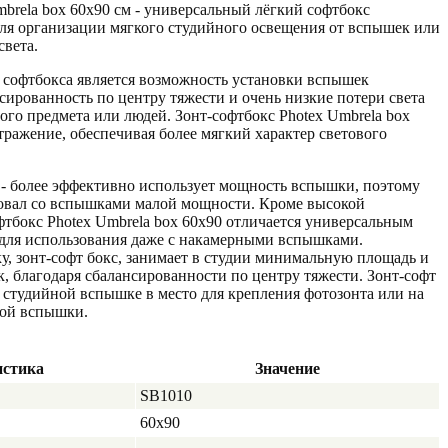
mbrela box 60x90 см - универсальный лёгкий софтбокс
ля организации мягкого студийного освещения от вспышек или
света.
 софтбокса является возможность установки вспышек
сированность по центру тяжести и очень низкие потери света
ого предмета или людей. Зонт-софтбокс Photex Umbrela box
тражение, обеспечивая более мягкий характер светового
 - более эффективно использует мощность вспышки, поэтому
довал со вспышками малой мощности. Кроме высокой
фтбокс Photex Umbrela box 60x90 отличается универсальным
 для использования даже с накамерными вспышками.
у, зонт-софт бокс, занимает в студии минимальную площадь и
к, благодаря сбалансированности по центру тяжести. Зонт-софт
а студийной вспышке в место для крепления фотозонта или на
ной вспышки.
истика
Значение
SB1010
60x90