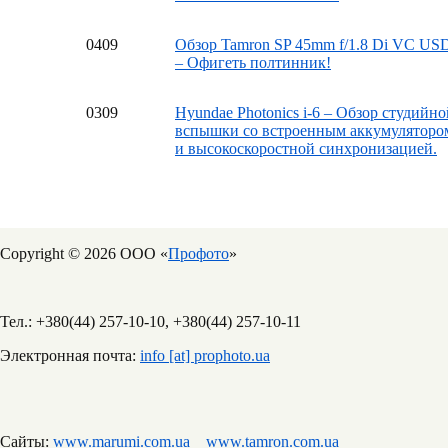
04
09
Обзор Tamron SP 45mm f/1.8 Di VC US
– Офигеть полтинник!
03
09
Hyundae Photonics i-6 – Обзор студийно
вспышки со встроенным аккумуляторо
и высокоскоростной синхронизацией.
Copyright © 2026 ООО «
Профото
»
Тел.: +380(44) 257-10-10, +380(44) 257-10-11
Электронная почта:
info [at] prophoto.ua
Сайты:
www.marumi.com.ua
www.tamron.com.ua