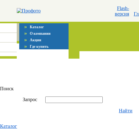
Flash-
версия
Гл
»
Каталог
»
О компании
»
Акции
»
Где купить
Поиск
Запрос
Найти
Каталог