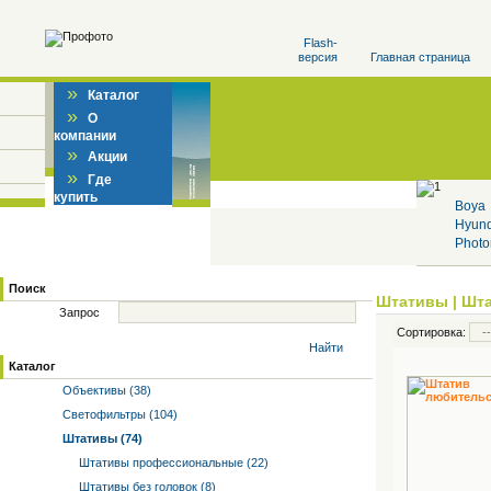
Flash-
версия
Главная страница
»
Каталог
»
О
компании
»
Акции
»
Где
купить
Boya
Hyun
Photo
Поиск
Штативы
|
Шта
Запрос
Сортировка:
Найти
Каталог
Объективы (38)
Светофильтры (104)
Штативы (74)
Штативы профессиональные (22)
Штативы без головок (8)