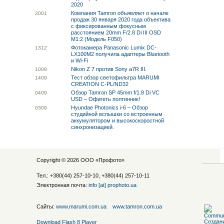
2020
Компания Tamron объявляет о начале
20
01
продаж 30 января 2020 года объектива
с фиксированным фокусным
расстоянием 20mm F/2.8 Di III OSD
M1:2 (Модель F050)
Фотокамера Panasonic Lumix DC-
13
12
LX100M2 получила адаптеры Bluetooth
и Wi-Fi
Nikon Z 7 против Sony a7R III.
10
09
Тест обзор светофильтра MARUMI
14
09
CREATION C-PL/ND32
Обзор Tamron SP 45mm f/1.8 Di VC
04
09
USD – Офигеть полтинник!
Hyundae Photonics i-6 – Обзор
03
09
студийной вспышки со встроенным
аккумулятором и высокоскоростной
синхронизацией.
Copyright © 2026 ООО «
Профото
»
Тел.: +380(44) 257-10-10, +380(44) 257-10-11
Электронная почта:
info [at] prophoto.ua
Сайты:
www.marumi.com.ua
www.tamron.com.ua
Download Flash 8 Player