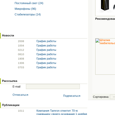
Постоянный свет (24)
Микрофоны (96)
Стабилизаторы (14)
Рекомендованн
Новости
График работы
20
08
График работы
10
04
График работы
02
12
График работы
08
10
График работы
19
08
График работы
13
06
График работы
07
03
Расссылка
E-mail
Отписаться
Подписаться
Сортировка:
Публикации
Компания Tamron отметит 70-ю
10
11
годовщину своего основания 1 ноября