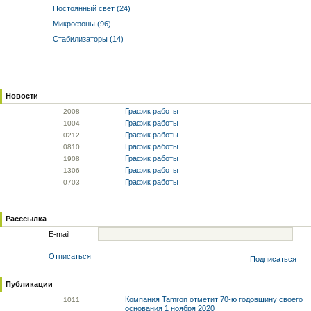
Постоянный свет (24)
Микрофоны (96)
Стабилизаторы (14)
Новости
График работы
20
08
График работы
10
04
График работы
02
12
График работы
08
10
График работы
19
08
График работы
13
06
График работы
07
03
Расссылка
E-mail
Отписаться
Подписаться
Публикации
Компания Tamron отметит 70-ю годовщину своего
10
11
основания 1 ноября 2020