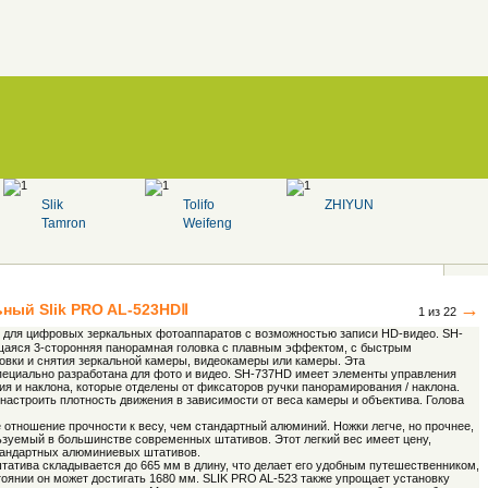
Slik
Tolifo
ZHIYUN
Tamron
Weifeng
→
льный
Slik
PRO AL-523HDⅡ
1 из 22
 для цифровых зеркальных фотоаппаратов с возможностью записи HD-видео. SH-
аяся 3-сторонняя панорамная головка с плавным эффектом, с быстрым
овки и снятия зеркальной камеры, видеокамеры или камеры. Эта
пециально разработана для фото и видео. SH-737HD имеет элементы управления
 и наклона, которые отделены от фиксаторов ручки панорамирования / наклона.
настроить плотность движения в зависимости от веса камеры и объектива. Голова
отношение прочности к весу, чем стандартный алюминий. Ножки легче, но прочнее,
ьзуемый в большинстве современных штативов. Этот легкий вес имеет цену,
тандартных алюминиевых штативов.
татива складывается до 665 мм в длину, что делает его удобным путешественником,
оянии он может достигать 1680 мм. SLIK PRO AL-523 также упрощает установку