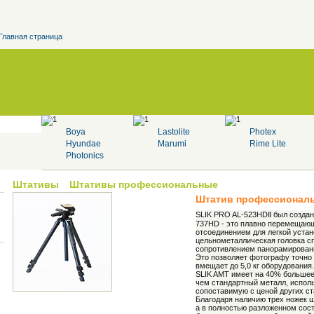
Главная страница
Boya
Lastolite
Photex
Hyundae
Marumi
Rime Lite
Photonics
Штативы
Штативы профессиональные
Штатив профессиона
SLIK PRO AL-523HDⅡ был создан
737HD - это плавно перемещающ
отсоединением для легкой устан
цельнометаллическая головка с
сопротивлением панорамирования
Это позволяет фотографу точно 
вмещает до 5,0 кг оборудования.
SLIK AMT имеет на 40% большее 
чем стандартный металл, испол
сопоставимую с ценой других с
Благодаря наличию трех ножек ш
а в полностью разложенном сост