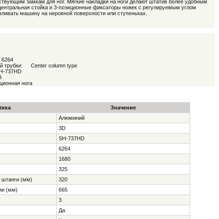
твующим замкам для ног. Мягкие накладки на ноги делают штатив более удобным
 центральная стойка и 3-позиционные фиксаторы ножек с регулируемым углом
вливать машину на неровной поверхности или ступеньках.
 6264
й трубки:
Center column type
H-737HD
й
ционная нога
тика
Значение
Алюминий
3D
SH-737HD
6264
1680
325
 штанги (мм)
320
ии (мм)
665
3
Да