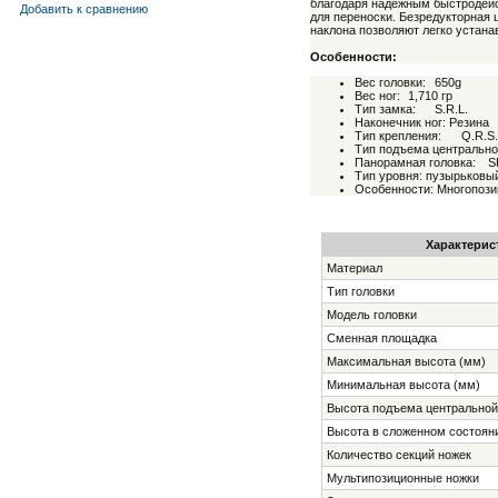
благодаря надежным быстродейс
Добавить к cравнению
для переноски. Безредукторная
наклона позволяют легко устана
Особенности:
Вес головки:
650g
Вес ног:
1,710 гр
Тип замка:
S.R.L.
Наконечник ног: Резина
Тип крепления:
Q.R.S.
Тип подъема центрально
Панорамная головка:
S
Тип уровня: пузырьковы
Особенности: Многопози
Характерис
Материал
Тип головки
Модель головки
Сменная площадка
Максимальная высота (мм)
Минимальная высота (мм)
Высота подъема центральной
Высота в сложенном состоян
Количество секций ножек
Мультипозиционные ножки