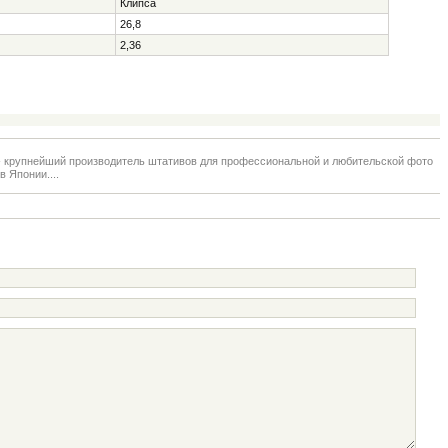
Клипса
26,8
2,36
- крупнейший производитель штативов для профессиональной и любительской фото
в Японии....