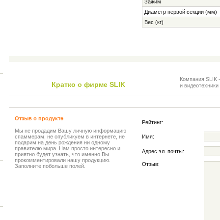
Зажим
Диаметр первой секции (мм)
Вес (кг)
Компания SLIK 
Кратко о фирме SLIK
и видеотехники 
Отзыв о продукте
Рейтинг:
Мы не продадим Вашу личную информацию
спаммерам, не опубликуем в интернете, не
Имя:
подарим на день рождения ни одному
правителю мира. Нам просто интересно и
Адрес эл. почты:
приятно будет узнать, что именно Вы
прокомментировали нашу продукцию.
Отзыв:
Заполните побольше полей.