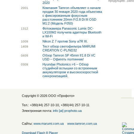
продукцию. Запо
2020
Компания Tamron объявляет о начале
20
01
продаж 30 января 2020 года объектива
с фиксированным фокусным
расстоянием 20mm F/2.8 Di III OSD
M1:2 (Модель F050)
Фотокамера Panasonic Lumix DC-
13
12
LX100M2 получила адаптеры Bluetooth
и Wi-Fi
Nikon Z 7 против Sony a7R III.
10
09
Тест обзор светофильтра MARUMI
14
09
CREATION C-PL/ND32
Обзор Tamron SP 45mm f/1.8 Di VC
04
09
USD – Офигеть полтинник!
Hyundae Photonics i-6 – Обзор
03
09
студийной вспышки со встроенным
аккумулятором и высокоскоростной
синхронизацией.
Copyright © 2026 ООО «
Профото
»
Тел.: +380(44) 257-10-10, +380(44) 257-10-11
Электронная почта:
info [at] prophoto.ua
Сайты:
www.marumi.com.ua
www.tamron.com.ua
Download Flash 8 Player