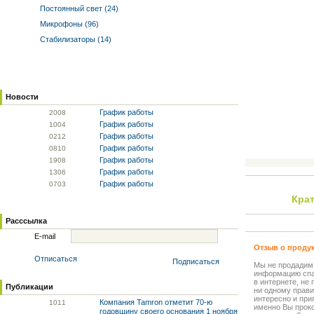
Постоянный свет (24)
Микрофоны (96)
Стабилизаторы (14)
Новости
График работы
20
08
График работы
10
04
График работы
02
12
График работы
08
10
График работы
19
08
График работы
13
06
График работы
07
03
Крат
Расссылка
E-mail
Отзыв о проду
Отписаться
Подписаться
Мы не продадим
информацию спа
в интернете, не
Публикации
ни одному прави
интересно и прия
Компания Tamron отметит 70-ю
10
11
именно Вы прок
годовщину своего основания 1 ноября