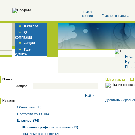
Flash-
версия
Главная страница
»
Каталог
»
О
компании
»
Акции
»
Где
купить
Boya
Hyun
Photo
Штативы
Ш
Поиск
Запрос
Найти
Добавить к cравне
Каталог
Объективы (38)
Светофильтры (104)
Штативы (74)
Штативы профессиональные (22)
Штативы без головок (8)