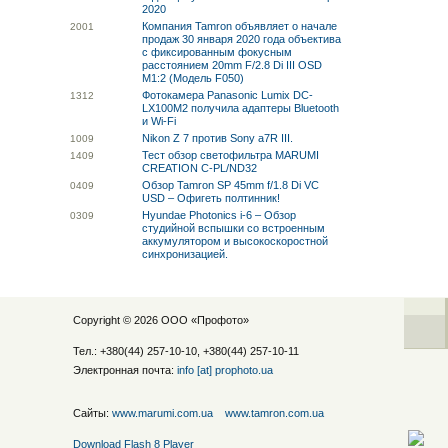
2020
Компания Tamron объявляет о начале
20
01
продаж 30 января 2020 года объектива
с фиксированным фокусным
расстоянием 20mm F/2.8 Di III OSD
M1:2 (Модель F050)
Фотокамера Panasonic Lumix DC-
13
12
LX100M2 получила адаптеры Bluetooth
и Wi-Fi
Nikon Z 7 против Sony a7R III.
10
09
Тест обзор светофильтра MARUMI
14
09
CREATION C-PL/ND32
Обзор Tamron SP 45mm f/1.8 Di VC
04
09
USD – Офигеть полтинник!
Hyundae Photonics i-6 – Обзор
03
09
студийной вспышки со встроенным
аккумулятором и высокоскоростной
синхронизацией.
Copyright © 2026 ООО «
Профото
»
Тел.: +380(44) 257-10-10, +380(44) 257-10-11
Электронная почта:
info [at] prophoto.ua
Сайты:
www.marumi.com.ua
www.tamron.com.ua
Download Flash 8 Player