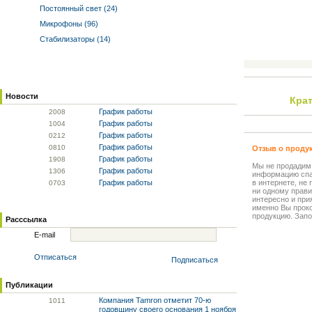
Постоянный свет (24)
Микрофоны (96)
Стабилизаторы (14)
Новости
Крат
График работы
20
08
График работы
10
04
График работы
02
12
График работы
08
10
Отзыв о проду
График работы
19
08
Мы не продадим
График работы
13
06
информацию спа
График работы
в интернете, не
07
03
ни одному прави
интересно и прия
именно Вы прок
продукцию. Запо
Расссылка
E-mail
Отписаться
Подписаться
Публикации
Компания Tamron отметит 70-ю
10
11
годовщину своего основания 1 ноября