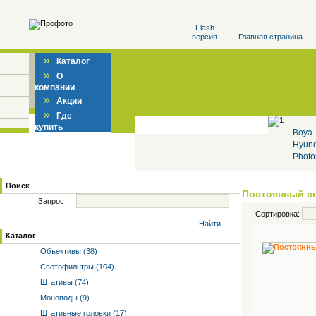
Flash-
версия
Главная страница
»
Каталог
»
О
компании
»
Акции
»
Где
купить
Boya
Hyun
Photo
Поиск
Постоянный с
Запрос
Сортировка:
Найти
Каталог
Объективы (38)
Светофильтры (104)
Штативы (74)
Моноподы (9)
Штативные головки (17)