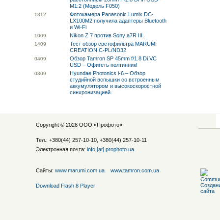
M1:2 (Модель F050)
Фотокамера Panasonic Lumix DC-
13
12
LX100M2 получила адаптеры Bluetooth
и Wi-Fi
Nikon Z 7 против Sony a7R III.
10
09
Тест обзор светофильтра MARUMI
14
09
CREATION C-PL/ND32
Обзор Tamron SP 45mm f/1.8 Di VC
04
09
USD – Офигеть полтинник!
Hyundae Photonics i-6 – Обзор
03
09
студийной вспышки со встроенным
аккумулятором и высокоскоростной
синхронизацией.
Copyright © 2026 ООО «
Профото
»
Тел.: +380(44) 257-10-10, +380(44) 257-10-11
Электронная почта:
info [at] prophoto.ua
Сайты:
www.marumi.com.ua
www.tamron.com.ua
Download Flash 8 Player