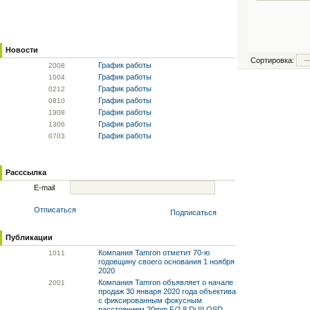
Новости
Сортировка:
График работы
20
08
График работы
10
04
График работы
02
12
График работы
08
10
График работы
19
08
График работы
13
06
График работы
07
03
Расссылка
E-mail
Отписаться
Подписаться
Публикации
Компания Tamron отметит 70-ю
10
11
годовщину своего основания 1 ноября
2020
Компания Tamron объявляет о начале
20
01
продаж 30 января 2020 года объектива
с фиксированным фокусным
расстоянием 20mm F/2.8 Di III OSD