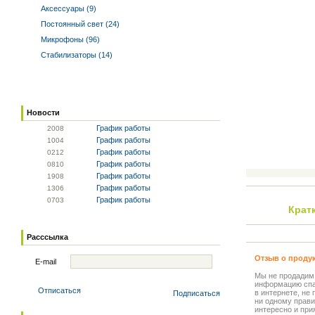
Аксессуары (9)
Постоянный свет (24)
Микрофоны (96)
Стабилизаторы (14)
Новости
График работы
20
08
График работы
10
04
График работы
02
12
График работы
08
10
График работы
19
08
График работы
13
06
График работы
07
03
Крат
Расссылка
Отзыв о проду
E-mail
Мы не продадим
информацию спа
Отписаться
в интернете, не
Подписаться
ни одному прави
интересно и прия