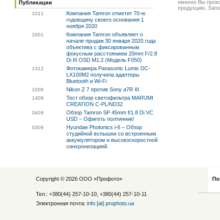
именно Вы прок
Публикации
продукцию. Запо
Компания Tamron отметит 70-ю
10
11
годовщину своего основания 1
ноября 2020
Компания Tamron объявляет о
20
01
начале продаж 30 января 2020 года
объектива с фиксированным
фокусным расстоянием 20mm F/2.8
Di III OSD M1:2 (Модель F050)
Фотокамера Panasonic Lumix DC-
13
12
LX100M2 получила адаптеры
Bluetooth и Wi-Fi
Nikon Z 7 против Sony a7R III.
10
09
Тест обзор светофильтра MARUMI
14
09
CREATION C-PL/ND32
Обзор Tamron SP 45mm f/1.8 Di VC
04
09
USD – Офигеть полтинник!
Hyundae Photonics i-6 – Обзор
03
09
студийной вспышки со встроенным
аккумулятором и высокоскоростной
синхронизацией.
Copyright © 2026 ООО «
Профото
»
По
Тел.: +380(44) 257-10-10, +380(44) 257-10-11
Электронная почта:
info [at] prophoto.ua