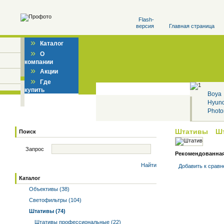
Flash-
версия
Главная страница
»
Каталог
»
О
компании
»
Акции
»
Где
купить
Boya
Hyun
Photo
Штативы
Шт
Поиск
Запрос
Рекомендованная 
Найти
Добавить к cрав
Каталог
Объективы (38)
Светофильтры (104)
Штативы (74)
Штативы профессиональные (22)