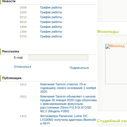
Новости
График работы
20
08
График работы
10
04
График работы
02
12
График работы
08
10
График работы
19
08
Моноподы
График работы
13
06
График работы
07
03
Расссылка
E-mail
Отписаться
Подписаться
Публикации
Компания Tamron отметит 70-ю
10
11
годовщину своего основания 1 ноября
2020
Компания Tamron объявляет о начале
20
01
продаж 30 января 2020 года объектива
с фиксированным фокусным
расстоянием 20mm F/2.8 Di III OSD
M1:2 (Модель F050)
Фотокамера Panasonic Lumix DC-
13
12
LX100M2 получила адаптеры Bluetooth
Студийный св
и Wi-Fi