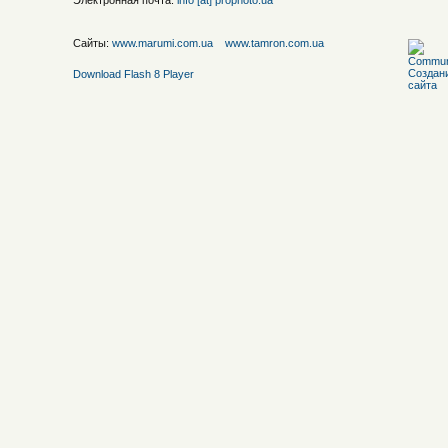
Электронная почта:
info [at] prophoto.ua
Сайты:
www.marumi.com.ua
www.tamron.com.ua
Download Flash 8 Player