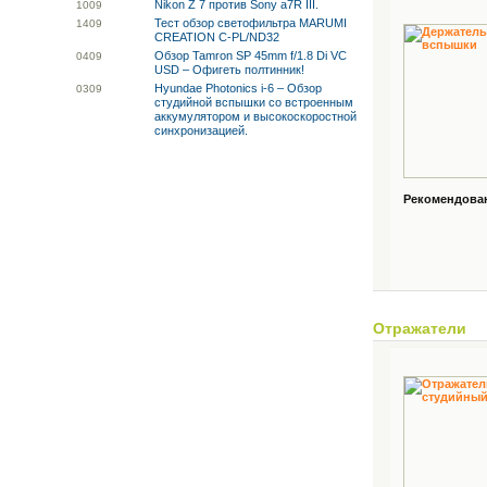
Nikon Z 7 против Sony a7R III.
10
09
Тест обзор светофильтра MARUMI
14
09
CREATION C-PL/ND32
Обзор Tamron SP 45mm f/1.8 Di VC
04
09
USD – Офигеть полтинник!
Hyundae Photonics i-6 – Обзор
03
09
студийной вспышки со встроенным
аккумулятором и высокоскоростной
синхронизацией.
Рекомендованн
Отражатели