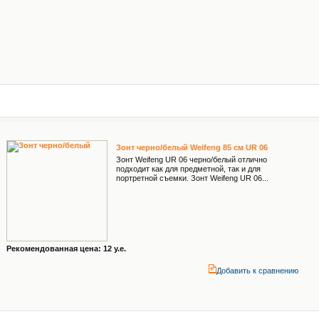
Зонт черно/белый Weifeng 85 см UR 06
Зонт Weifeng UR 06 черно/белый отлично
подходит как для предметной, так и для
портретной съемки. Зонт Weifeng UR 06...
Рекомендованная цена: 12 у.е.
Добавить к cравнению