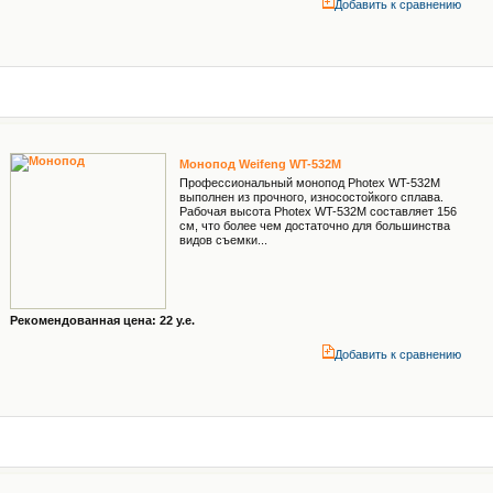
Добавить к cравнению
Монопод Weifeng WT-532M
Профессиональный монопод Photex WT-532M
выполнен из прочного, износостойкого сплава.
Рабочая высота Photex WT-532M составляет 156
см, что более чем достаточно для большинства
видов съемки...
Рекомендованная цена: 22 у.е.
Добавить к cравнению