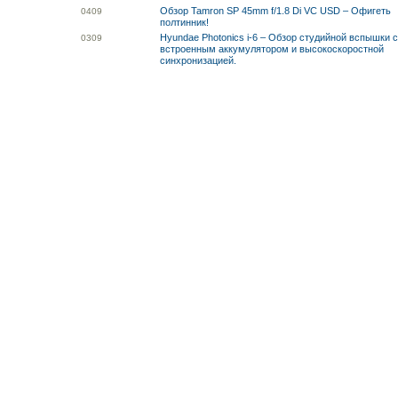
Обзор Tamron SP 45mm f/1.8 Di VC USD – Офигеть
04
09
полтинник!
Hyundae Photonics i-6 – Обзор студийной вспышки 
03
09
встроенным аккумулятором и высокоскоростной
синхронизацией.