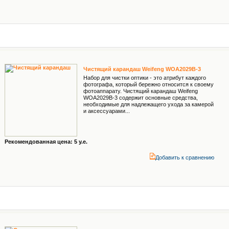
Чистящий карандаш Weifeng WOA2029B-3
Набор для чистки оптики - это атрибут каждого
фотографа, который бережно относится к своему
фотоаппарату. Чистящий карандаш Weifeng
WOA2029В-3 содержит основные средства,
необходимые для надлежащего ухода за камерой
и аксессуарами...
Рекомендованная цена: 5 у.е.
Добавить к cравнению