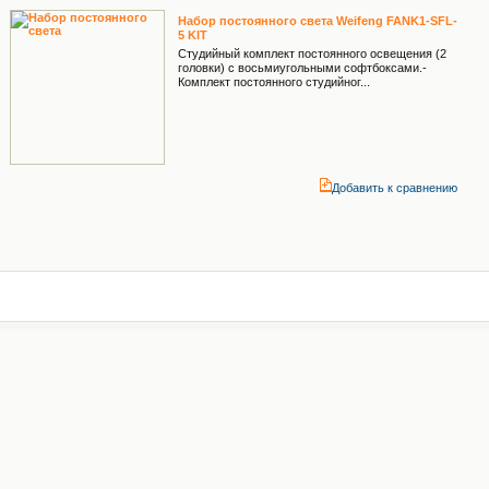
Набор постоянного света Weifeng FANK1-SFL-
5 KIT
Студийный комплект постоянного освещения (2
головки) с восьмиугольными софтбоксами.-
Комплект постоянного студийног...
Добавить к cравнению