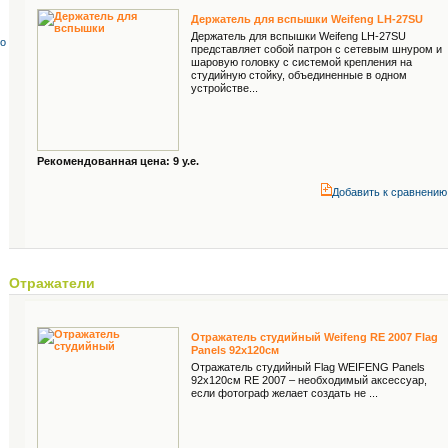
Держатель для вспышки Weifeng LH-27SU
Держатель для вспышки Weifeng LH-27SU
со
представляет собой патрон с сетевым шнуром и
шаровую головку с системой крепления на
студийную стойку, объединенные в одном
устройстве...
Рекомендованная цена: 9 у.е.
Добавить к cравнению
Отражатели
Отражатель студийный Weifeng RE 2007 Flag
Panels 92х120см
Отражатель студийный Flag WEIFENG Panels
92x120см RE 2007 – необходимый аксессуар,
если фотограф желает создать не ...