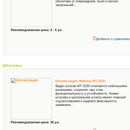
объектива от повреждений, пыли и прочих
загрязнений...
Рекомендованная цена: 4 - 5 у.е.
Добавить к cравнению
Штативы
Штатив видео Weifeng WT-3230
Видео штатив WT-3230 отличается небольшими
размерами, сохраняя, при этом,
функциональность и устойчивость. Ножки
штатива и центральная штанга имеют плавный
ход регулировки и надежно фиксируются
зажимами...
Рекомендованная цена: 35 у.е.