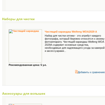
Наборы для чистки
Чистящий карандаш Weifeng WOA2029 A
Набор для чистки оптики - это атрибут каждого
фотографа, который бережно относится к своему
фотоаппарату. Чистящий карандаш Weifeng WOA
2029А содержит основные средства,
необходимые для надлежащего ухода за камерой
и аксессуарами...
Рекомендованная цена: 5 у.е.
Добавить к cравнению
Аксессуары для вспышек