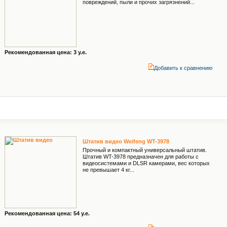
повреждений, пыли и прочих загрязнений...
Рекомендованная цена: 3 у.е.
Добавить к cравнению
Штатив видео Weifeng WT-3978
Прочный и компактный универсальный штатив.
Штатив WT-3978 предназначен для работы с
видеосистемами и DLSR камерами, вес которых
не превышает 4 кг...
Рекомендованная цена: 54 у.е.