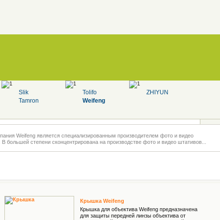
Slik
Tolifo
ZHIYUN
Tamron
Weifeng
мпания Weifeng является специализированным производителем фото и видео
 В большей степени сконцентрирована на производстве фото и видео штативов...
Крышкa Weifeng
Крышка для объектива Weifeng предназначена
для защиты передней линзы объектива от