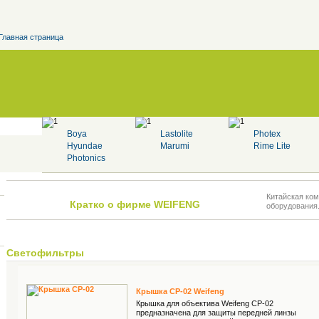
Главная страница
Boya
Lastolite
Photex
Hyundae
Marumi
Rime Lite
Photonics
Китайская ко
Кратко о фирме WEIFENG
оборудования.
Светофильтры
Крышкa CP-02 Weifeng
Крышка для объектива Weifeng CP-02
предназначена для защиты передней линзы