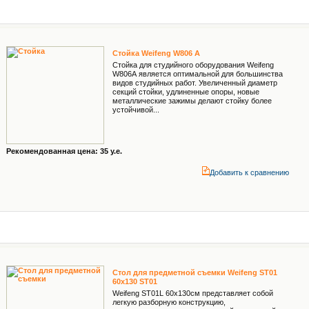
Стойка Weifeng W806 A
Стойка для студийного оборудования Weifeng
W806А является оптимальной для большинства
видов студийных работ. Увеличенный диаметр
секций стойки, удлиненные опоры, новые
металлические зажимы делают стойку более
устойчивой...
Рекомендованная цена: 35 у.е.
Добавить к cравнению
Стол для предметной съемки Weifeng ST01
60х130 ST01
Weifeng ST01L 60x130cм представляет собой
легкую разборную конструкцию,