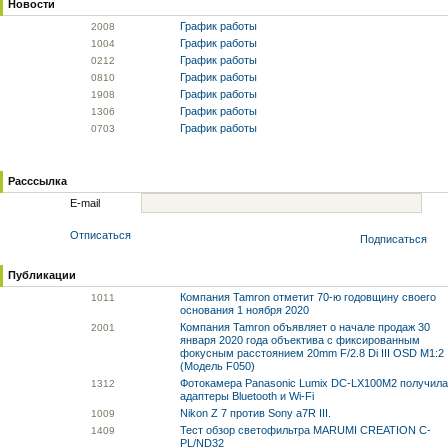
Новости
График работы
20
08
График работы
10
04
График работы
02
12
График работы
08
10
График работы
19
08
График работы
13
06
График работы
07
03
Расссылка
E-mail
Отписаться
Подписаться
Публикации
Компания Tamron отметит 70-ю годовщину своего
10
11
основания 1 ноября 2020
Компания Tamron объявляет о начале продаж 30
20
01
января 2020 года объектива с фиксированным
фокусным расстоянием 20mm F/2.8 Di III OSD M1:2
(Модель F050)
Фотокамера Panasonic Lumix DC-LX100M2 получила
13
12
адаптеры Bluetooth и Wi-Fi
Nikon Z 7 против Sony a7R III.
10
09
Тест обзор светофильтра MARUMI CREATION C-
14
09
PL/ND32