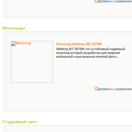
Добавить к cравнению
Моноподы
Монопод Weifeng WF-3978M
Weifeng WT-3978M это устойчивый надёжный
монопод который разработан для ведения
мобильной и высококачественной фото...
Добавить к cравнению
Студийный свет